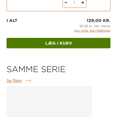
1
I ALT
129,00 KR.
161,25 kr. inkl. moms
Lev. omk. kan tillægges
LÆG I KURV
SAMME SERIE
Se flere
Samme serie