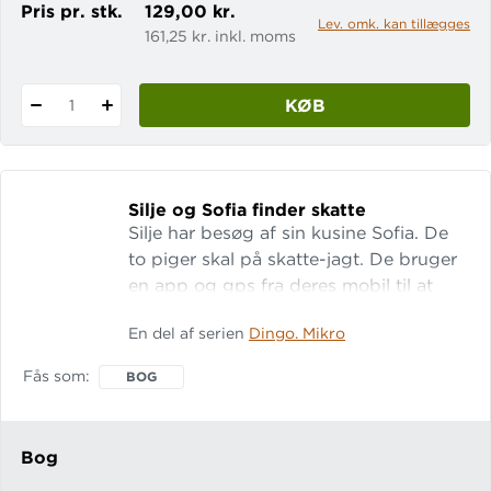
Pris pr. stk.
129,00 kr.
Lev. omk. kan tillægges
161,25 kr. inkl. moms
KØB
1
Silje og Sofia finder skatte
Silje har besøg af sin kusine Sofia. De
to piger skal på skatte-jagt. De bruger
en app og gps fra deres mobil til at
søge efter skattene. De kommer langt
En del af serien
Dingo. Mikro
omkring, og endelig finder de en mønt
ved en af skattene. Mønten kommer
Fås som
BOG
langvejs fra ... Lix: 7 Let-tal: 13
Bog