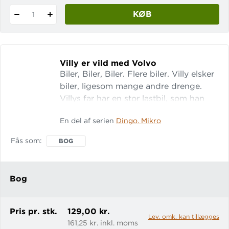
KØB
1
Villy er vild med Volvo
Biler, Biler, Biler. Flere biler. Villy elsker
biler, ligesom mange andre drenge.
Villys far har en stor lastbil, som han
bruger til at køre på arbejde i. Det er en
En del af serien
Dingo. Mikro
stor Volvo. En dag er Villy med far på
tur. Villy vil gerne køre ræs, men vil far
Fås som
BOG
ikke. Mens de kører ser de mange
forskellige biler og der er også en der
kører galt. Det er en fin lille fortælling
Bog
for drenge om biler og fart. Peter Bay
Alexandersen ha
Pris pr. stk.
129,00 kr.
Lev. omk. kan tillægges
161,25 kr. inkl. moms