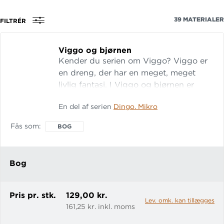
39
MATERIALER
FILTRÉR
Viggo og bjørnen
Kender du serien om Viggo? Viggo er
en dreng, der har en meget, meget
livlig fantasi. I Viggo og bjørnen er
Viggo på ferie i en hytte med sin
En del af serien
Dingo. Mikro
familie. Viggo mener helt bestemt, at
han ser den store udstoppede bjørn,
Fås som
BOG
som står i hjørnet i stuen, bevæge sig.
Viggo skal sove på sofaen inde i stuen
ved siden af den store bjørn. Viggo
Bog
vågner midt om natten ved en lyd. Han
s
Pris pr. stk.
129,00 kr.
Lev. omk. kan tillægges
161,25 kr. inkl. moms