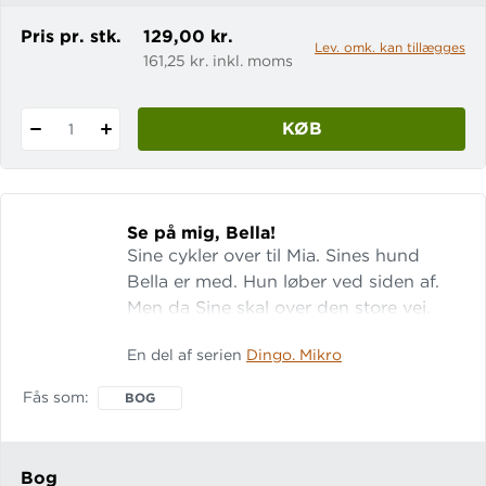
Pris pr. stk.
129,00 kr.
Lev. omk. kan tillægges
161,25 kr. inkl. moms
KØB
1
Se på mig, Bella!
Sine cykler over til Mia. Sines hund
Bella er med. Hun løber ved siden af.
Men da Sine skal over den store vej,
går det galt. En bil dytter højt, og Bella
En del af serien
Dingo. Mikro
bliver forskrækket, hopper højt i vejret
og bliver ramt af en bil. Let-tal: 13 Lix: 7
Fås som
BOG
Bog