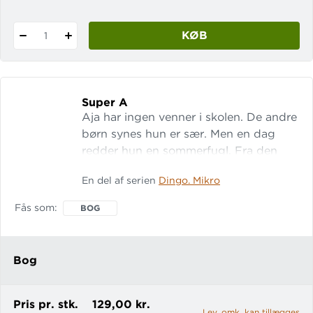
KØB
1
Super A
Aja har ingen venner i skolen. De andre
børn synes hun er sær. Men en dag
redder hun en sommerfugl. Fra den
dag bliver Aja til en helt anden pige.
En del af serien
Dingo. Mikro
Lix: 5 LET-tal: 17
Fås som
BOG
Bog
Pris pr. stk.
129,00 kr.
Lev. omk. kan tillægges