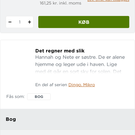
161,25 kr. inkl. moms
KØB
1
Det regner med slik
Hannah og Nete er søstre. De er alene
hjemme og leger ude i haven. Lige
med ét går en sort sky for solen. Det
begynder at regne. Det bliver
En del af serien
Dingo. Mikro
begyndelsen på en sjov leg, hvor det
regner med noget så skønt som slik!
Fås som
BOG
Lix: 7 LET-tal: 14
Bog