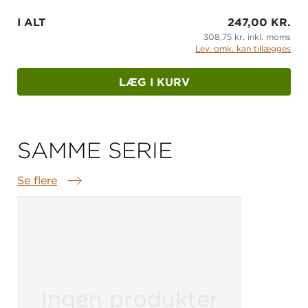
I ALT
247,00 KR.
308,75 kr. inkl. moms
Lev. omk. kan tillægges
LÆG I KURV
SAMME SERIE
Se flere
Samme serie
Ingen produkter