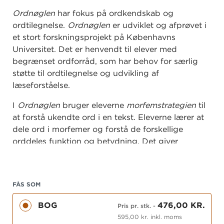
Ordnøglen
har fokus på ordkendskab og
ordtilegnelse.
Ordnøglen
er udviklet og afprøvet i
et stort forskningsprojekt på Københavns
Universitet. Det er henvendt til elever med
begrænset ordforråd, som har behov for særlig
støtte til ordtilegnelse og udvikling af
læseforståelse.
I
Ordnøglen
bruger eleverne
morfemstrategien
til
at forstå ukendte ord i en tekst. Eleverne lærer at
dele ord i morfemer og forstå de forskellige
orddeles funktion og betydning. Det giver
eleverne mulighed for at analysere sig frem til en
forståelse af et ukendt ord i en tekst.
Bogen er inddelt i 24 lektioner og veksler mellem
FÅS SOM
lærermodellering, individuelle opgaver,
BOG
476,00 KR.
Pris pr. stk.
-
paropgaver og fælles aktiviteter i gruppen.
595,00 kr. inkl. moms
Materialet fungerer bedst i en mindre gruppe og