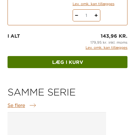
Lev. omk. kan tillægges
1
I ALT
143,96 KR.
179,95 kr. inkl. moms
Lev. omk. kan tillægges
LÆG I KURV
SAMME SERIE
Se flere
Samme serie