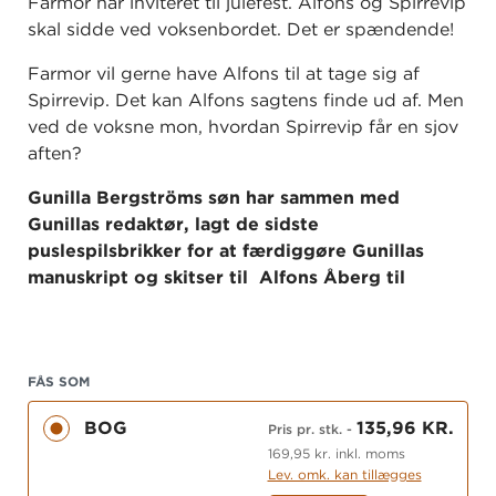
Farmor har inviteret til julefest. Alfons og Spirrevip
skal sidde ved voksenbordet. Det er spændende!
Farmor vil gerne have Alfons til at tage sig af
Spirrevip. Det kan Alfons sagtens finde ud af. Men
ved de voksne mon, hvordan Spirrevip får en sjov
aften?
Gunilla Bergströms søn har sammen med
Gunillas redaktør, lagt de sidste
puslespilsbrikker for at færdiggøre Gunillas
manuskript og skitser til Alfons Åberg til
julefest (
Julkalas, Alfons Åberg)
. Endnu en
klassiker i den lange række af fine bøger om
Alfons Åberg - som i mere end 50 år har været
en del af mange generationer af børns store
FÅS SOM
læseoplevelser.
BOG
135,96 KR.
Pris pr. stk.
-
169,95 kr. inkl. moms
Lev. omk. kan tillægges