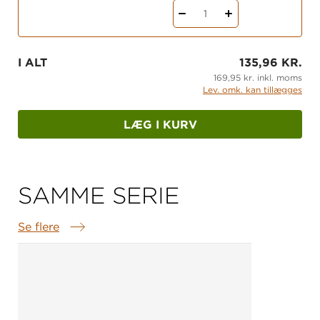
1
I ALT
135,96 KR.
169,95 kr. inkl. moms
Lev. omk. kan tillægges
LÆG I KURV
SAMME SERIE
Se flere
Samme serie