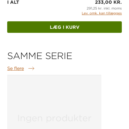
I ALT
233,00 KR.
291,25 kr. inkl. moms
Lev. omk. kan tillægges
LÆG I KURV
SAMME SERIE
Se flere
Samme serie
Ingen produkter