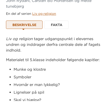
John Rydahl, Carsten Bo Mortensen og mette
tunebjerg
En del af serien
Liv og religion
BESKRIVELSE
FAKTA
Liv og religion
tager udgangspunkt i elevernes
undren og inddrager derfra centrale dele af fagets
indhold.
Materialet til 5.klasse indeholder følgende kapitler:
Munke og klostre
Symboler
Hvornår er man lykkelig?
Lignelser på spil
Skal vi hjælpe?