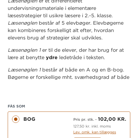
Læsenøglen
er et differentieret
undervisningsmateriale i elementære
læsestrategier til usikre læsere i 2.-5. klasse.
Læsenøglen
består af 5 elevbøger. Elevbøgerne
kan kombineres forskelligt alt efter, hvordan
elevens brug af strategier skal udvikles.
Læsenøglen 1
er til de elever, der har brug for at
lære at benytte
ydre
ledetråde i teksten.
Læsenøglen 1
består af både en A og en B-bog.
Bøgerne er forskellige mht. sværhedsgrad af både
tekster og opgaver.
FÅS SOM
BOG
102,00 KR.
Pris pr. stk.
-
127,50 kr. inkl. moms
Lev. omk. kan tillægges