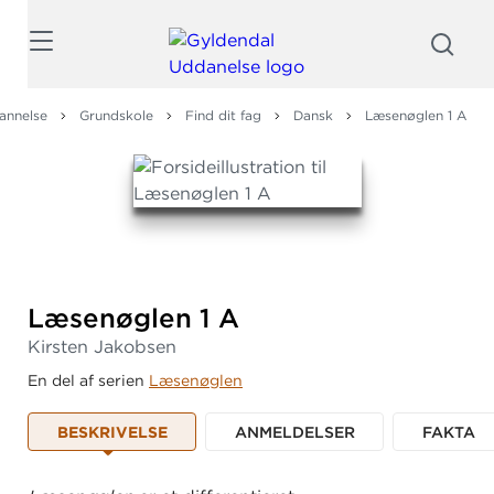
Søg
annelse
Grundskole
Find dit fag
Dansk
Læsenøglen 1 A
Læsenøglen 1 A
Kirsten Jakobsen
En del af serien
Læsenøglen
BESKRIVELSE
ANMELDELSER
FAKTA