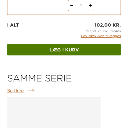
1
I ALT
102,00 KR.
127,50 kr. inkl. moms
Lev. omk. kan tillægges
LÆG I KURV
SAMME SERIE
Se flere
Samme serie