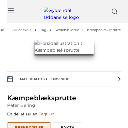
Søg
lse
Grundskole
Fag
Skolebibliotek
Kæmpeblæksprutte
MATERIALETS HJEMMESIDE
Kæmpeblæksprutte
Peter Bering
En del af serien
Fagfilur
BESKRIVELSE
FAKTA