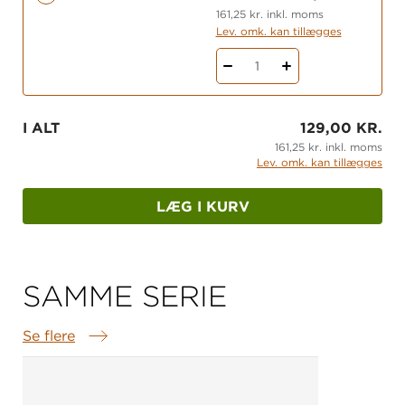
eleverne for fagbogen som genre.
161,25 kr. inkl. moms
Lev. omk. kan tillægges
1
I ALT
129,00 KR.
161,25 kr. inkl. moms
Lev. omk. kan tillægges
LÆG I KURV
SAMME SERIE
Se flere
Samme serie