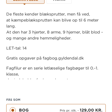
De fleste kender blæksprutter, men få ved,
at kæmpeblæksprutten kan blive op til 6 meter
lang.
At den har 3 hjerter, 8 arme, 9 hjerner, blåt blod -
og mange andre hemmeligheder.
LET-tal: 14
Gratis opgaver på fagbog.gyldendal.dk
Fagfilur er en serie letlæselige fagbøger til 0.-1.
klasse,
der indeholder fagbogselementer som
indholdsfortegnelse,
billedtekster, små faktabokse, kort og simple
grafiske
FÅS SOM
fremstillinger. Bøgerne er velegnede til at
BOG
129,00 KR.
præsentere
Pris pr. stk.
-