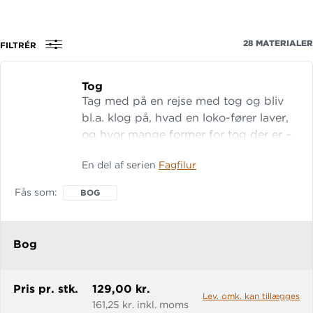
Der er gratis opgaver til alle seriens bøger på
fagbog.gyldendal.dk
28
MATERIALER
FILTRÉR
Tog
Tag med på en rejse med tog og bliv
bl.a. klog på, hvad en loko-fører laver,
og hvor mange former for tog der er –
og har været gennem tiden. En lille, let
En del af serien
Fagfilur
fagbog med store og flotte
illustrationer til de små. LET-tal: 13
Fås som
BOG
Gratis opgaver på fagbog.gyldendal.dk
Fagfilur er en serie letlæselige
fagbøger til 0.-1. klasse,
Bog
Pris pr. stk.
129,00 kr.
Lev. omk. kan tillægges
161,25 kr. inkl. moms