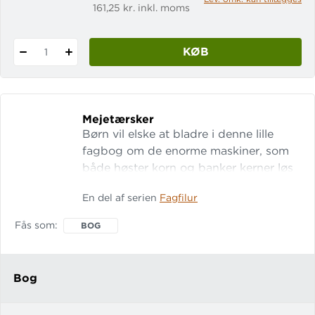
161,25 kr. inkl. moms
KØB
1
Mejetærsker
Børn vil elske at bladre i denne lille
fagbog om de enorme maskiner, som
både høster korn og banker kerner løs
fra stråene . De mange flotte billeder
En del af serien
Fagfilur
og tegninger støtter godt op om
afkodningen af, og forståelsen for, det
Fås som
BOG
faglige stof. LET-tal: 14 FAGFILUR er
en serie letlæste fagbøger til
indskolingen.
Bog