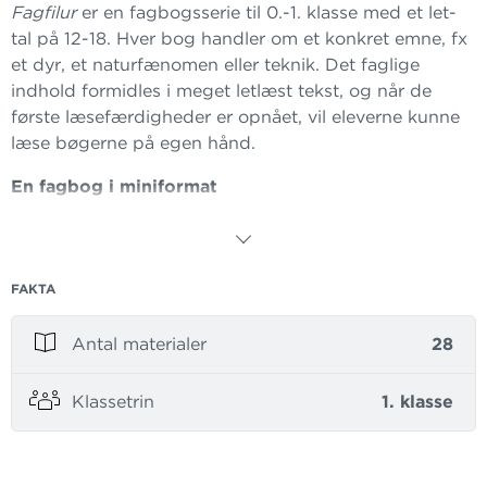
Fagfilur
er en fagbogsserie til 0.-1. klasse med et let-
tal på 12-18. Hver bog handler om et konkret emne, fx
et dyr, et naturfænomen eller teknik. Det faglige
indhold formidles i meget letlæst tekst, og når de
første læsefærdigheder er opnået, vil eleverne kunne
læse bøgerne på egen hånd.
En fagbog i miniformat
Teksten er sat enkelt op og tilpasset de alleryngste
læsere. Flotte fotos, enkle illustrationer og korte
tekstafsnit understøtter tilsammen elevernes tilegnelse
af det faglige indhold.
FAKTA
I
Fagfilur
møder de yngste elever fagbogselementer
Antal materialer
28
som indholdsfortegnelse, billedtekster, små
faktabokse, kort og simple grafiske fremstillinger.
Klassetrin
1. klasse
Bøgerne er også velegnede til at præsentere eleverne
for fagbogen som genre.
Gratis opgaver