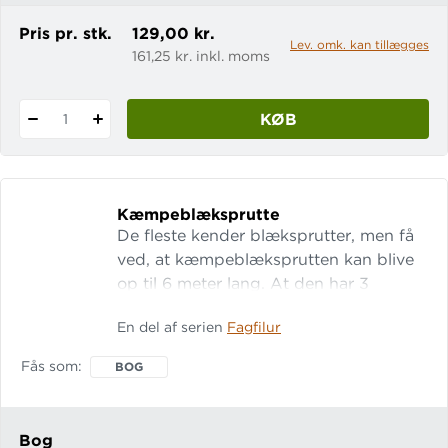
Pris pr. stk.
129,00 kr.
Lev. omk. kan tillægges
161,25 kr. inkl. moms
KØB
1
Kæmpeblæksprutte
De fleste kender blæksprutter, men få
ved, at kæmpeblæksprutten kan blive
op til 6 meter lang. At den har 3
hjerter, 8 arme, 9 hjerner, blåt blod - og
En del af serien
Fagfilur
mange andre hemmeligheder. LET-tal:
14 Gratis opgaver på
Fås som
BOG
fagbog.gyldendal.dk Fagfilur er en
serie letlæselige fagbøger til 0.-1.
klasse, der indeholder
Bog