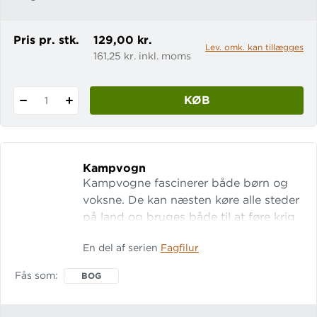
Pris pr. stk.
129,00 kr.
Lev. omk. kan tillægges
161,25 kr. inkl. moms
KØB
1
Kampvogn
Kampvogne fascinerer både børn og
voksne. De kan næsten køre alle steder
på land og bruges både til at føre krig
– og til at skabe fred. Alle billeder er af
En del af serien
Fagfilur
danske Leopard-kampvogne og
venligst stillet til rådighed af Forsvaret.
Fås som
BOG
LET-tal: 17 Gratis opgaver på
fagbog.gyldendal.dk