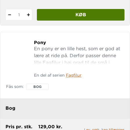
KØB
1
Pony
En pony er en lille hest, som er god at
lære at ride på. Derfor passer denne
lille Fagfilur i høj grad til de små i
indskolingen, som enten er bidt af en
En del af serien
Fagfilur
gal hest eller bare er nysgerrige på det
smukke dyr. LET-tal: 14 Gratis opgaver
Fås som
BOG
på fagbog.gyldendal.dk Fagfilur er en
serie letlæselige fagbøger til 0
Bog
Pris pr. stk.
129,00 kr.
Lev. omk. kan tillægges