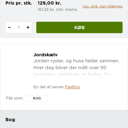
Pris pr. stk.
129,00 kr.
Lev. omk. kan tillægges
161,25 kr. inkl. moms
KØB
1
Jordskælv
Jorden ryster, og huse falder sammen.
Hver dag bliver der målt over 50
jordskælv. Jordskælv er farlige. De
koster hvert år mange mennesker livet.
En del af serien
Fagfilur
Men hvordan opstår de? LET-tal: 16
Gratis opgaver på fagbog.gyldendal.dk
Fås som
BOG
Fagfilur er en serie letlæselige
fagbøger til 0.-1. klasse, der indeholder
fagbogselementer som indhold
Bog