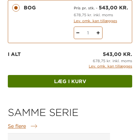
BOG
543,00 KR.
Pris pr. stk.
-
678,75 kr. inkl. moms
Lev. omk. kan tillægges
1
I ALT
543,00 KR.
678,75 kr. inkl. moms
Lev. omk. kan tillægges
LÆG I KURV
SAMME SERIE
Se flere
Samme serie