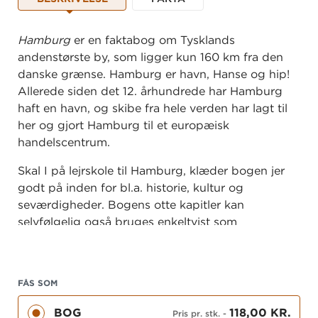
Hamburg
er en faktabog om Tysklands
andenstørste by, som ligger kun 160 km fra den
danske grænse. Hamburg er havn, Hanse og hip!
Allerede siden det 12. århundrede har Hamburg
haft en havn, og skibe fra hele verden har lagt til
her og gjort Hamburg til et europæisk
handelscentrum.
Skal I på lejrskole til Hamburg, klæder bogen jer
godt på inden for bl.a. historie, kultur og
seværdigheder. Bogens otte kapitler kan
selvfølgelig også bruges enkeltvist som
supplement i dine undervisningsforløb.
Se et opslag fra bogen, og læs mere om bogens
indhold på
FÅS SOM
eselsohr.gyldendal.dk
BOG
118,00 KR.
Pris pr. stk.
-