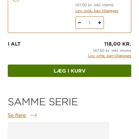
147,50 kr. inkl. moms
Lev. omk. kan tillægges
1
I ALT
118,00 KR.
147,50 kr. inkl. moms
Lev. omk. kan tillægges
LÆG I KURV
SAMME SERIE
Se flere
Samme serie