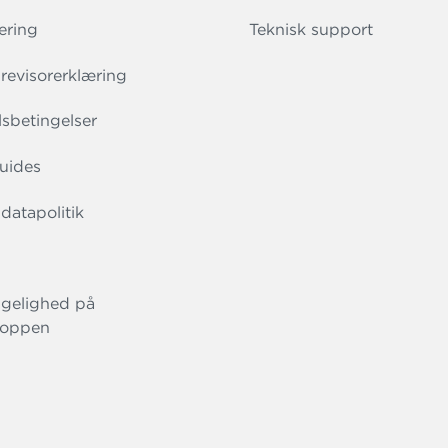
ering
Teknisk support
evisorerklæring
sbetingelser
uides
datapolitik
gelighed på
oppen