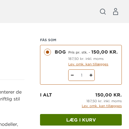
FÅS SOM
BOG
150,00 KR.
Pris pr. stk.
-
187,50 kr. inkl. moms
Lev. omk. kan tillægges
1
enterer de
I ALT
150,00 KR.
ftlig stil
187,50 kr. inkl. moms
Lev. omk. kan tillægges
LÆG I KURV
odeller,