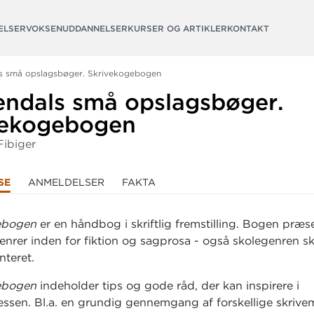
ELSER
VOKSENUDDANNELSER
KURSER OG ARTIKLER
KONTAKT
s små opslagsbøger. Skrivekogebogen
endals små opslagsbøger.
vekogebogen
Fibiger
SE
ANMELDELSER
FAKTA
gebogen
er en håndbog i skriftlig fremstilling. Bogen præs
enrer inden for fiktion og sagprosa - også skolegenren skri
nteret.
gebogen
indeholder tips og gode råd, der kan inspirere i
essen. Bl.a. en grundig gennemgang af forskellige skrivem