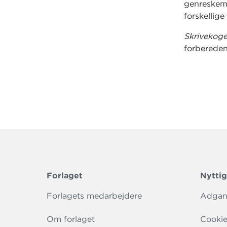
genreskema
forskellige
Skrivekog
forbereden
Forlaget
Nyttig
Forlagets medarbejdere
Adgang
Om forlaget
Cookie