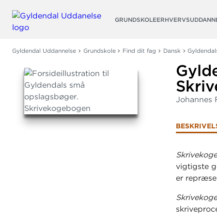
Søg
GRUNDSKOLE
ERHVERVSUDDANN
Gyldendal Uddannelse
Grundskole
Find dit fag
Dansk
Gyldendal
Gyld
Skri
Johannes 
BESKRIVEL
Skriveko
vigtigste g
er repræse
Skriveko
skriveproc