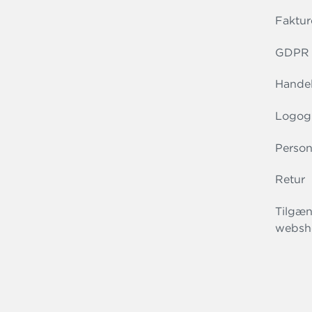
Faktur
GDPR r
Handel
Logog
Person
Retur
Tilgæn
websh