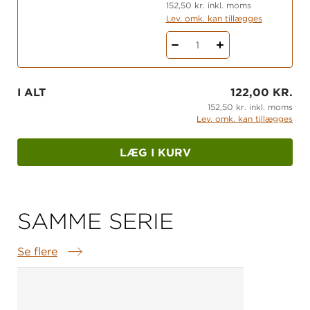
152,50 kr. inkl. moms
Lev. omk. kan tillægges
1
I ALT
122,00 KR.
152,50 kr. inkl. moms
Lev. omk. kan tillægges
LÆG I KURV
SAMME SERIE
Se flere
Samme serie