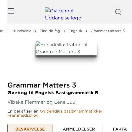
Søg
se
Grundskole
Find dit fag
Engelsk
Grammar Matters 3
Grammar Matters 3
Øvebog til Engelsk Basisgrammatik B
Vibeke Flemmer og Lene Juul
En del af serien
Gyldendals basisgrammatikker.
Fremmedsprog
BESKRIVELSE
ANMELDELSER
FAKTA