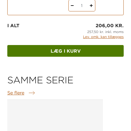
1
I ALT
206,00 KR.
257,50 kr. inkl. moms
Lev. omk. kan tillægges
LÆG I KURV
SAMME SERIE
Se flere
Samme serie