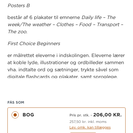
Posters B
består af 6 plakater til emnerne
Daily life – The
week/The weather – Clothes – Food – Transport –
The zoo.
First Choice Beginners
er målrettet eleverne i indskolingen. Eleverne lærer
at koble lyde, illustrationer og ordbilleder sammen
vha. indtalte ord og sætninger, trykte såvel som
digitale flashcards og plakater, samt sproglege,
sange, og elevopgaver.
FÅS SOM
BOG
206,00 KR.
Pris pr. stk.
-
257,50 kr. inkl. moms
Lev. omk. kan tillægges