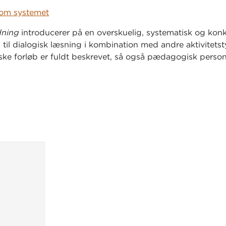
om systemet
dning
introducerer på en overskuelig, systematisk og kon
il dialogisk læsning i kombination med andre aktivitetst
e forløb er fuldt beskrevet, så også pædagogisk perso
e kendskab til dialogisk læsning kan benytte materialet.
k over
alle materialer
til forløbet