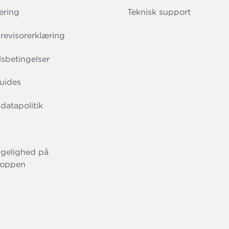
ering
Teknisk support
evisorerklæring
sbetingelser
uides
datapolitik
gelighed på
oppen