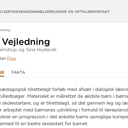
ELSER
VOKSENUDDANNELSER
KURSER OG ARTIKLER
KONTAKT
ledning
Vejledning
venstrup og Sine Hudecek
rien
Filur
SE
FAKTA
pædagogisk tilrettelagt forløb med afsæt i dalogisk læsn
illedbøger. Materialet er målrettet de ældste børn i børn
kolestartere, og er tilrettelagt, så det gennem leg og læ
r arbejdet med børnenes udvikling i forhold til læreplans
 sikrer en progression i det enkelte barns sproglige komp
ermed til en bedre skolestart for barnet.