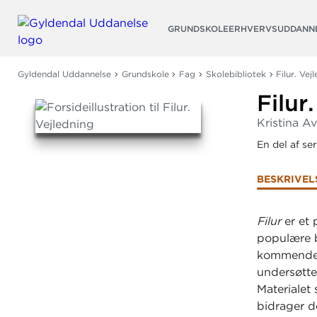
Søg
GRUNDSKOLE
ERHVERVSUDDANN
Gyldendal Uddannelse
Grundskole
Fag
Skolebibliotek
Filur. Vej
Filur.
Kristina A
En del af se
BESKRIVEL
Filur
er et 
populære b
kommende s
undersøtte
Materialet
bidrager d