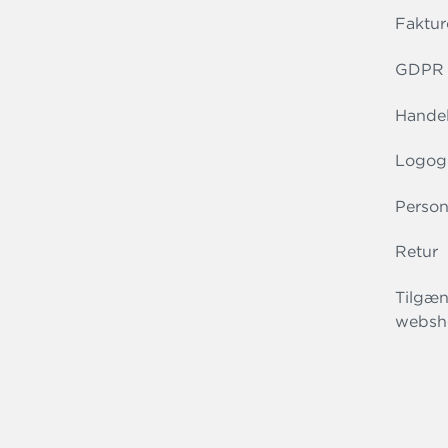
Faktur
GDPR r
Handel
Logog
Person
Retur
Tilgæn
websh