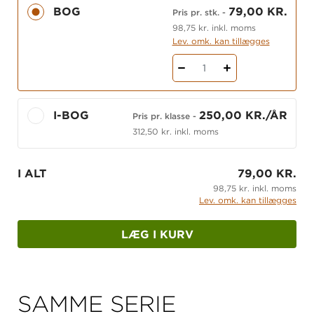
sig op ad Fælles Mål 2009 og er bygget op
BOG
79,00 KR.
Pris pr. stk.
-
omkring de tre søjler fiktionskompetence,
98,75 kr. inkl. moms
sprogforståelse og afkodning.
Lev. omk. kan tillægges
Få et overblik over alle materialer i systemet
1
Se flere materialer til dansk
I-BOG
250,00 KR./ÅR
Pris pr. klasse
-
312,50 kr. inkl. moms
I ALT
79,00 KR.
98,75 kr. inkl. moms
Lev. omk. kan tillægges
LÆG I KURV
SAMME SERIE