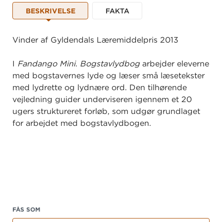
BESKRIVELSE
FAKTA
Vinder af Gyldendals Læremiddelpris 2013
I
Fandango Mini. Bogstavlydbog
arbejder eleverne
med bogstavernes lyde og læser små læsetekster
med lydrette og lydnære ord. Den tilhørende
vejledning guider underviseren igennem et 20
ugers struktureret forløb, som udgør grundlaget
for arbejdet med bogstavlydbogen.
Fandango Mini
henvender sig til børnehaveklassen og er en del af
FÅS SOM
dansksystemet
Fandango
.
Fandango Mini
lægger