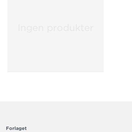
velkommen til at tage fat i kundeservice.
Venlige hilsner
Gyldendal Uddannelse
Ingen produkter
Forlaget