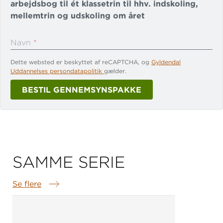
arbejdsbog til ét klassetrin til hhv. indskoling,
mellemtrin og udskoling om året
Navn
*
Dette websted er beskyttet af reCAPTCHA, og
Gyldendal
Din skoles navn og adresse
*
Uddannelses persondatapolitik
gælder.
BESTIL GENNEMSYNSPAKKE
Telefonnummer
*
E-mail
*
Tak for din bestilling af en gratis
gennemsynspakke
Hvilken bog/bøger ønsker I og til hvilket klassetrin?
*
SAMME SERIE
Vi bestiller den straks til dig. Når pakken forlader
vores lager, vil du få en mail med track and
Se flere
Samme serie
trace.
Har du spørgsmål til din bestilling, er du meget