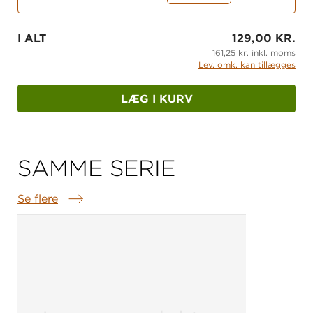
I ALT
129,00 KR.
161,25 kr. inkl. moms
Lev. omk. kan tillægges
LÆG I KURV
SAMME SERIE
Se flere
Samme serie