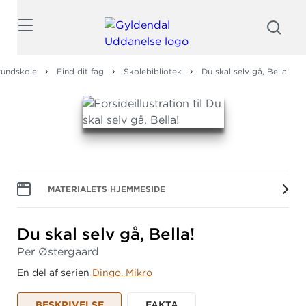
Søg
rundskole
Find dit fag
Skolebibliotek
Du skal selv gå, Bella!
MATERIALETS HJEMMESIDE
Du skal selv gå, Bella!
Per Østergaard
En del af serien
Dingo. Mikro
BESKRIVELSE
FAKTA