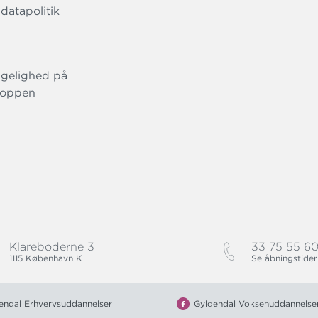
datapolitik
gelighed på
oppen
Klareboderne 3
33 75 55 6
1115 København K
Se åbningstider
endal Erhvervsuddannelser
Gyldendal Voksenuddannelse