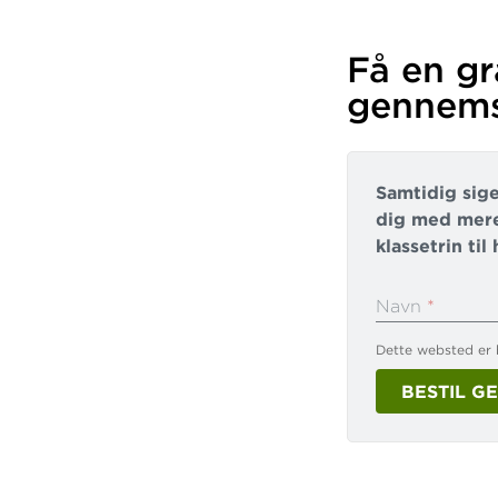
Få en gr
gennem
Samtidig sige
dig med mere
klassetrin ti
Navn
*
Dette websted er
Din skoles na
BESTIL 
Telefonnumm
E-mail
*