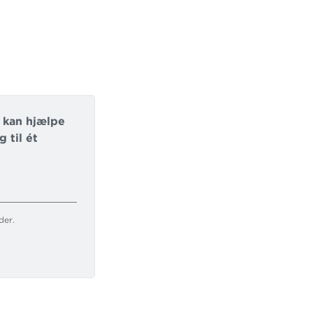
i kan hjælpe
 til ét
der.