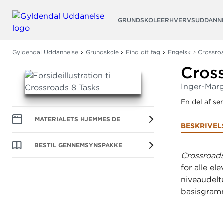
Søg
GRUNDSKOLE
ERHVERVSUDDANN
Gyldendal Uddannelse
Grundskole
Find dit fag
Engelsk
Crossro
Cros
Inger-Mar
En del af se
MATERIALETS HJEMMESIDE
BESKRIVEL
BESTIL GENNEMSYNSPAKKE
Crossroad
for alle e
niveaudelte
basisgram