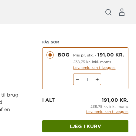
FÅS SOM
BOG
191,00 KR.
Pris pr. stk.
-
238,75 kr. inkl. moms
Lev. omk. kan tillægges
1
til brug
I ALT
191,00 KR.
ed
238,75 kr. inkl. moms
af en
Lev. omk. kan tillægges
LÆG I KURV