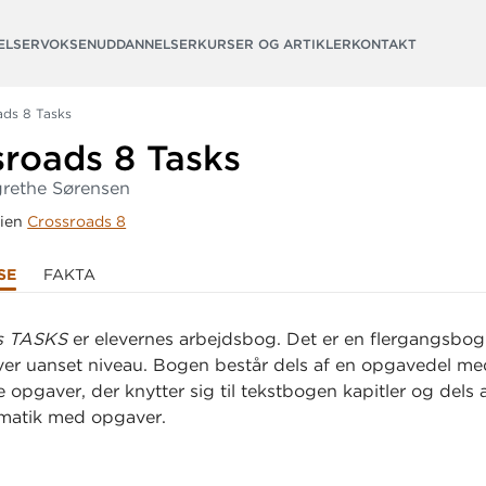
ELSER
VOKSENUDDANNELSER
KURSER OG ARTIKLER
KONTAKT
ads 8 Tasks
sroads 8 Tasks
grethe Sørensen
rien
Crossroads 8
SE
FAKTA
s TASKS
er elevernes arbejdsbog. Det er en flergangsbog 
lever uanset niveau. Bogen består dels af en opgavedel m
 opgaver, der knytter sig til tekstbogen kapitler og dels 
matik med opgaver.