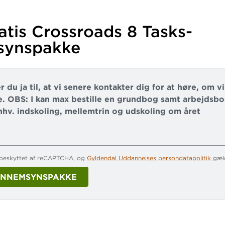
atis Crossroads 8 Tasks-
synspakke
r du ja til, at vi senere kontakter dig for at høre, om v
. OBS: I kan max bestille en grundbog samt arbejdsbog
l hhv. indskoling, mellemtrin og udskoling om året
 beskyttet af reCAPTCHA, og
Gyldendal Uddannelses persondatapolitik
gæl
vn og adresse
*
GENNEMSYNSPAKKE
er
*
Tak for din bestilling af en gratis gennemsynspakke