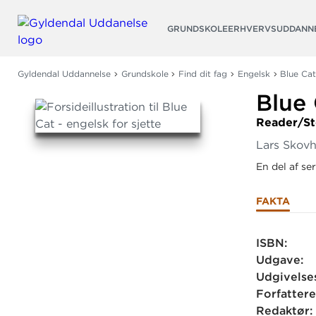
Søg
GRUNDSKOLE
ERHVERVSUDDANN
Gyldendal Uddannelse
Grundskole
Find dit fag
Engelsk
Blue Cat
Blue 
Reader/St
Lars Skov
En del af se
FAKTA
ISBN:
Udgave:
Udgivelse
Forfattere
Redaktør: