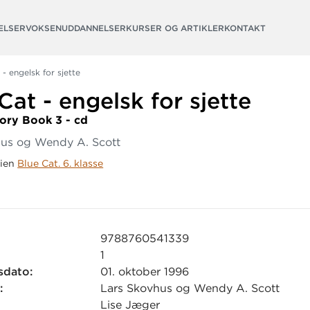
ELSER
VOKSENUDDANNELSER
KURSER OG ARTIKLER
KONTAKT
 - engelsk for sjette
Cat - engelsk for sjette
ory Book 3 - cd
hus og Wendy A. Scott
rien
Blue Cat. 6. klasse
9788760541339
1
sdato:
01. oktober 1996
:
Lars Skovhus og Wendy A. Scott
Lise Jæger