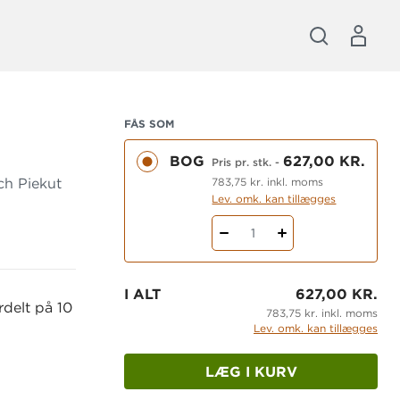
FÅS SOM
BOG
627,00 KR.
Pris pr. stk.
-
783,75 kr. inkl. moms
ch Piekut
Lev. omk. kan tillægges
1
I ALT
627,00 KR.
rdelt på 10
783,75 kr. inkl. moms
Lev. omk. kan tillægges
LÆG I KURV