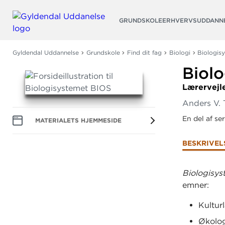
Søg
GRUNDSKOLE
ERHVERVSUDDANN
Gyldendal Uddannelse
Grundskole
Find dit fag
Biologi
Biologis
Biol
Lærervejl
Anders V. 
En del af se
MATERIALETS HJEMMESIDE
BESKRIVEL
Biologisy
emner:
Kultur
Økolo