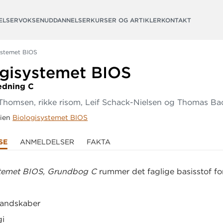
ELSER
VOKSENUDDANNELSER
KURSER OG ARTIKLER
KONTAKT
ystemet BIOS
ogisystemet BIOS
edning C
Thomsen, rikke risom, Leif Schack-Nielsen og Thomas Ba
rien
Biologisystemet BIOS
SE
ANMELDELSER
FAKTA
stemet BIOS, Grundbog C
rummer det faglige basisstof fo
landskaber
gi