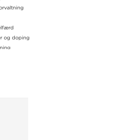
orvaltning
e
elfærd
r og doping
ning
ion
ling
 indeholder kopiark til grundbogens kapitler.