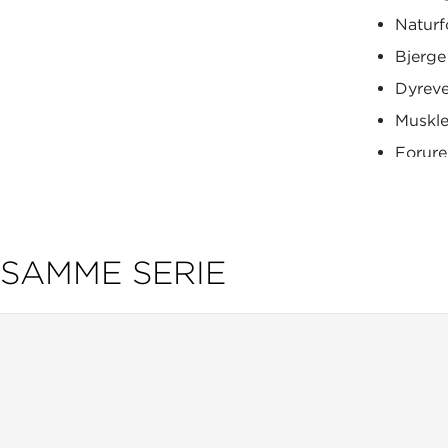
Naturf
Bjerg
Dyrev
Muskle
Forure
Affald
Evolut
Opsam
SAMME SERIE
Kopimappen