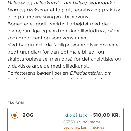
Billeder og billedkunst - om billedpædagogik i
teori og praksis
er et fagligt, teoretisk og praktisk
bud på undervisningen i billedkunst.
Bogen er et godt værktøj i arbejdet med det
plane, rumlige og elektroniske billedudtryk, både
som producent og som konsument.
Med baggrund i de faglige teorier giver bogen et
godt grundlag for den optimale billed- og
skulpturoplevelse, men også for det analytiske og
didaktiske arbejde med billedkunst.
Forfatterens bøger i serien
Billedsamtaler
, om
forskellige centrale kunsthistoriske perioder, kan
bruges som supplement til denne bog.
Bogen henvender sig til lærere i folkeskolen,
gymnasiet og HF samt til studerende i
FÅS SOM
læreruddannelsen og pædagoguddannelsen.
BOG
510,00 KR.
Ikke på lager
-
637,50 kr. inkl. moms
Lev. omk. kan tillægges