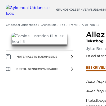
Søg
GRUNDSKOLE
ERHVERVSUDDANN
Gyldendal Uddannelse
Grundskole
Fag
Fransk
Allez hop ! 5
Allez
Tekstbog
Jytte Bech
En del af se
MATERIALETS HJEMMESIDE
BESKRIVEL
BESTIL GENNEMSYNSPAKKE
Allez hop !
Allez hop 
I tekstboge