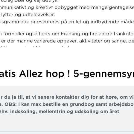
kolegloser og vejrudtryk.
mmunikativt og kreativt opbygget med mange gentagelse
lytte- og udtaleøvelser.
sisgrammatik præsenteres på en let og indbydende måde
 formidler også facts om Frankrig og fire andre frankofo
 er der mange varierede opgaver, aktiviteter og sange, d
til bevægelse i klasseværelset.
 5
hjælper eleverne med at sætte mål for deres læring o
ålene.
atis Allez hop ! 5-gennems
r du ja til, at vi senere kontakter dig for at høre, om v
. OBS: I kan max bestille en grundbog samt arbejdsbog
l hhv. indskoling, mellemtrin og udskoling om året