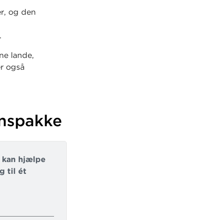
r, og den
.
ne lande,
er også
g med at
ynspakke
i kan hjælpe
 til ét