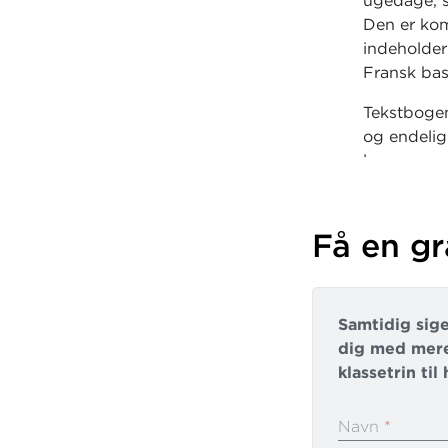
ugedage, s
Den er ko
indeholder 
Fransk ba
Tekstbogen
og endelig
lægger op 
Allez hop !
evaluere m
Få en gr
Samtidig sige
dig med mere
klassetrin ti
Navn
*