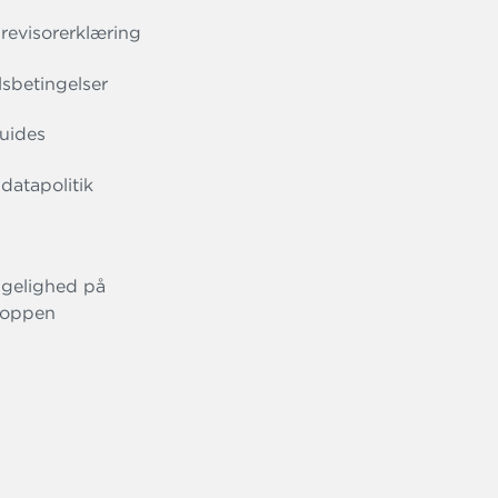
evisorerklæring
sbetingelser
uides
datapolitik
gelighed på
oppen