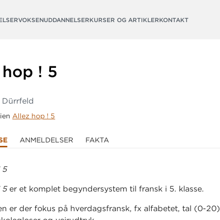
ELSER
VOKSENUDDANNELSER
KURSER OG ARTIKLER
KONTAKT
 hop ! 5
 Dürrfeld
rien
Allez hop ! 5
SE
ANMELDELSER
FAKTA
 5
! 5
er et komplet begyndersystem til fransk i 5. klasse.
n er der fokus på hverdagsfransk, fx alfabetet, tal (0-20),