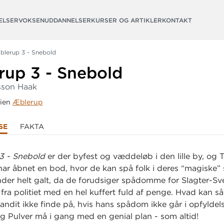
ELSER
VOKSENUDDANNELSER
KURSER OG ARTIKLER
KONTAKT
blerup 3 - Snebold
rup 3 - Snebold
sson Haak
rien
Æblerup
SE
FAKTA
3 - Snebold
er der byfest og væddeløb i den lille by, og T
har åbnet en bod, hvor de kan spå folk i deres “magiske”
der helt galt, da de forudsiger spådomme for Slagter-S
t fra politiet med en hel kuffert fuld af penge. Hvad kan s
andit ikke finde på, hvis hans spådom ikke går i opfyldel
og Pulver må i gang med en genial plan - som altid!