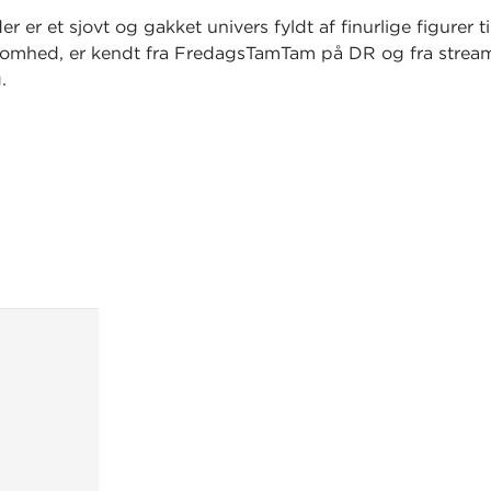
der
er et sjovt og gakket univers fyldt af finurlige figurer ti
somhed, er kendt fra FredagsTamTam på DR og fra strea
.