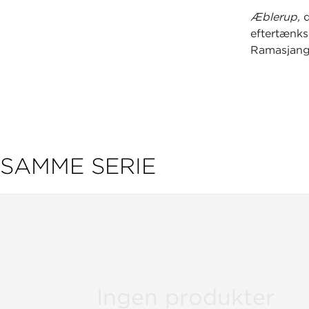
Æblerup,
eftertænk
Ramasjang
SAMME SERIE
Ingen produkter