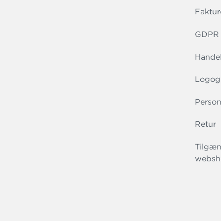
Faktur
GDPR r
Handel
Logog
Person
Retur
Tilgæn
websh