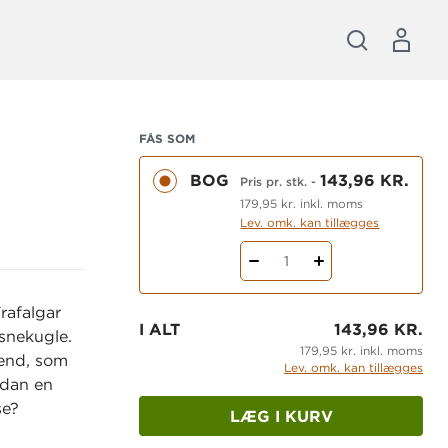
FÅS SOM
BOG
143,96 KR.
Pris pr. stk.
-
179,95 kr. inkl. moms
Lev. omk. kan tillægges
1
rafalgar
I ALT
143,96 KR.
 snekugle.
179,95 kr. inkl. moms
vend, som
Lev. omk. kan tillægges
ådan en
se?
LÆG I KURV