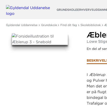
Søg
GRUNDSKOLE
ERHVERVSUDDANN
Gyldendal Uddannelse
Grundskole
Find dit fag
Skolebibliotek
Æ
Æble
Lowe Stig
En del af se
BESKRIVEL
I
Æblerup 
og Pulver 
Men det en
er på flug
bindegal b
Trafalgar 