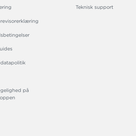
ering
Teknisk support
evisorerklæring
sbetingelser
uides
datapolitik
gelighed på
oppen