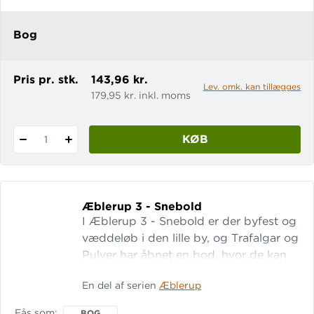
sig at være en mareridt, hvor
Drømmekagen har en ond plan med
Bog
Trafalgar. Æblerup, der er e
Pris pr. stk.
143,96 kr.
Lev. omk. kan tillægges
179,95 kr. inkl. moms
KØB
1
Æblerup 3 - Snebold
I Æblerup 3 - Snebold er der byfest og
væddeløb i den lille by, og Trafalgar og
Pulver har åbnet en bod, hvor de kan
spå folk i deres “magiske” snekugle.
En del af serien
Æblerup
Men det ender helt galt, da de
forudsiger spådomme for Slagter-
Fås som
BOG