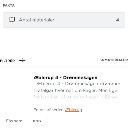
FAKTA
Antal materialer
4
4
MATERIALER
FILTRÉR
Æblerup 4 - Drømmekagen
I Æblerup 4 - Drømmekagen drømmer
Trafalgar hver nat om kager. Men lige
før han kan nå at spise kagen, vågner
han. Han må derfor få sin gode ven
En del af serien
Æblerup
Pulver til at slå ham i hovedet med en
stor agurk, så han kan falde i søvn igen
Fås som
BOG
og kan spise kage. Men drømmen viser