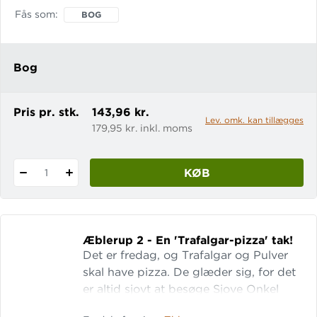
opgave at rydde op i Fætters Wolters
Fås som
BOG
lade, som er fyldt med mere eller
mindre ligegyldige ting. Det gør det
hellere ikke nemmere at Fætter Wolter
Bog
ikke ønsker at smide noget ud – men
så får Trafalgar en genial ide. Hvad nu
hvis de bygger et legeland af alt
Pris pr. stk.
143,96 kr.
Lev. omk. kan tillægges
179,95 kr. inkl. moms
KØB
1
Æblerup 2 - En 'Trafalgar-pizza' tak!
Det er fredag, og Trafalgar og Pulver
skal have pizza. De glæder sig, for det
er altid sjovt at besøge Sjove Onkel
Knud, som ejer pizzeriaet. Han slynger