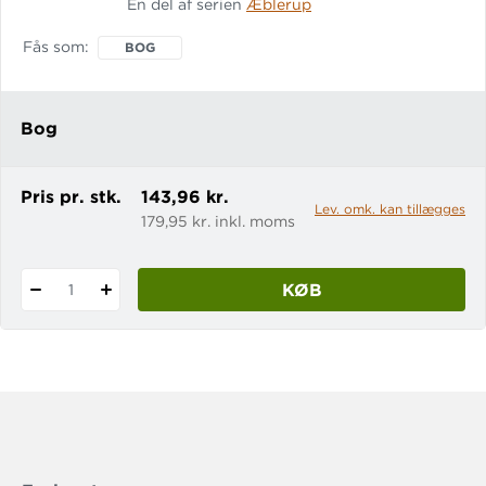
En del af serien
Æblerup
om sig med vittigheder, som kan få alle
– på nær Anna-Lise – til at grine. Flere i
Fås som
BOG
byen har været så heldige at få en
pizza opkaldt efter sig, og det irriterer
Trafalgar, som mener, at hans favorit,
Bog
en calzone med pepperoni og ananas,
bør hedd
Pris pr. stk.
143,96 kr.
Lev. omk. kan tillægges
179,95 kr. inkl. moms
KØB
1