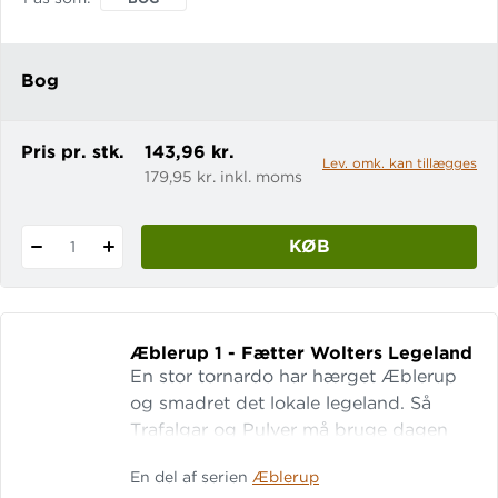
Svend, som er på flugt fra politiet med
en hel kuffert fuld af penge. Hvad kan
sådan en bindegal bandit ikke finde
Bog
på, hvis hans spådom ikke går i
opfyldelse? Trafalgar og Pulver må i
gang med en g
Pris pr. stk.
143,96 kr.
Lev. omk. kan tillægges
179,95 kr. inkl. moms
KØB
1
Æblerup 1 - Fætter Wolters Legeland
En stor tornardo har hærget Æblerup
og smadret det lokale legeland. Så
Trafalgar og Pulver må bruge dagen
på landet med deres gode ven Fætter
En del af serien
Æblerup
Wolter. De får dog den utaknemmelige