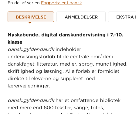
En del af serien
Fagportaler i dansk
BESKRIVELSE
ANMELDELSER
EKSTRA 
Nyskabende, digital danskundervisning i 7.-10.
klasse
dansk.gyldendal.dk
indeholder
undervisningsforløb til de centrale områder i
danskfaget: litteratur, medier, sprog, mundtlighed,
skriftlighed og læsning. Alle forløb er formidlet
direkte til eleverne og suppleret med
lærervejledninger.
dansk.gyldendal.dk
har et omfattende bibliotek
med mere end 600 tekster, sange, fotos,
kunstværker og levende billeder. Her er både
kanoniserede tekster og de allernyeste
genreeksperimenter, og teksterne kan sorteres ud