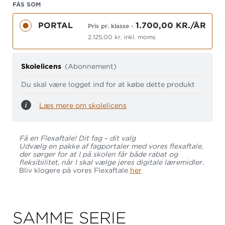
fra bl.a. tematik, periode og forfatter.
FÅS SOM
PORTAL
1.700,00 KR./ÅR
dansk.gyldendal.dk
er bygget intuitivt og
Pris pr. klasse
-
overskueligt op, så det er indholdet og ikke
2.125,00 kr. inkl. moms
teknologien, der kommer i fokus. Her indgår kunst,
levende billeder og musik på lige fod med
Skolelicens
(Abonnement)
skønlitteratur og sagprosa.
Du skal være logget ind for at købe dette produkt
Med Gyldendals fagportaler får du oplevende,
undersøgende og producerende undervisning -
Læs mere om skolelicens
løbende opdateret med indhold, didaktik og
funktionalitet.
Læs mere om Gyldendals
Få en Flexaftale! Dit fag – dit valg
fagportaler.
Udvælg en pakke af fagportaler med vores flexaftale,
der sørger for at I på skolen får både rabat og
fleksibilitet, når I skal vælge jeres digitale læremidler.
Bliv klogere på vores Flexaftale
her
SAMME SERIE