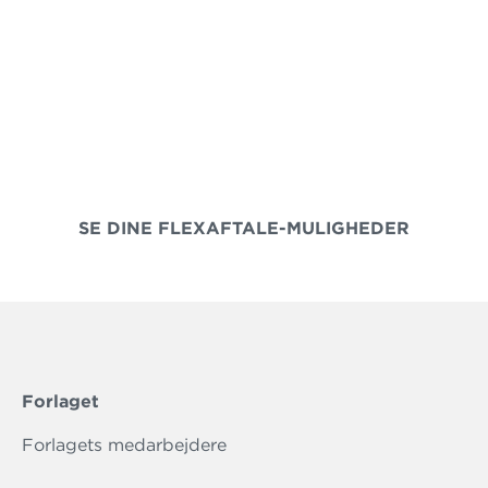
Spar op til 25 % med en flexaftale
Med en flexaftale kan din skole vælge fra vores
store udvalg af fagportaler og skræddersy jeres
helt egen pakke.
SE DINE FLEXAFTALE-MULIGHEDER
Forlaget
Forlagets medarbejdere