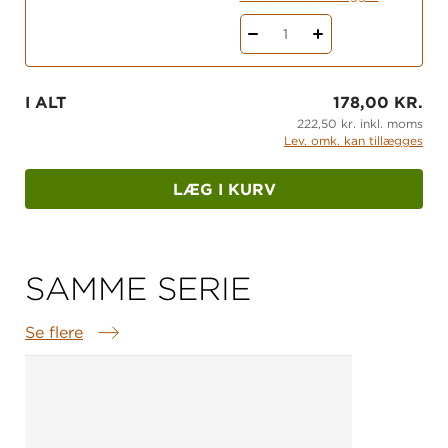
1
I ALT
178,00 KR.
222,50 kr. inkl. moms
Lev. omk. kan tillægges
LÆG I KURV
SAMME SERIE
Se flere
Samme serie