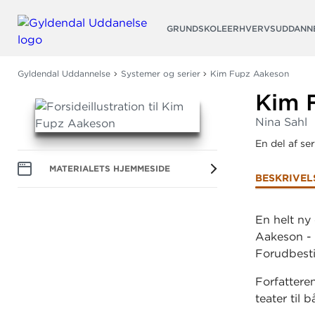
Søg
GRUNDSKOLE
ERHVERVSUDDANN
Gyldendal Uddannelse
Systemer og serier
Kim Fupz Aakeson
Kim 
Nina Sahl
En del af se
MATERIALETS HJEMMESIDE
BESKRIVEL
En helt ny
Aakeson - 
Forudbesti
Forfattere
teater til 