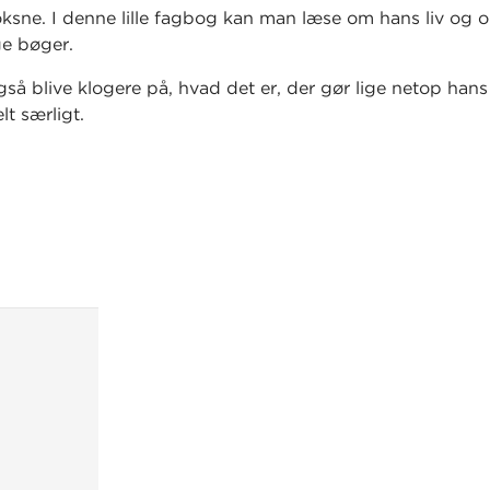
ksne. I denne lille fagbog kan man læse om hans liv og 
e bøger.
så blive klogere på, hvad det er, der gør lige netop hans 
lt særligt.
aver på fagbog.gyldendal.dk