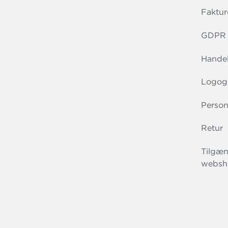
Faktur
GDPR r
Handel
Logog
Person
Retur
Tilgæn
websh