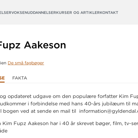
ELSER
VOKSENUDDANNELSER
KURSER OG ARTIKLER
KONTAKT
Fupz Aakeson
rien
De små fagbøger
SE
FAKTA
 og opdateret udgave om den populære forfatter Kim Fu
udkommer i forbindelse med hans 40-års jubilæum til ma
l bogen ved at sende en mail til information@gyldendal
n Kim Fupz Aakeson har i 40 år skrevet bøger, film, tv-ser
både