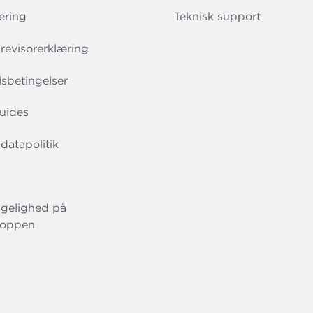
ering
Teknisk support
evisorerklæring
sbetingelser
uides
datapolitik
gelighed på
oppen