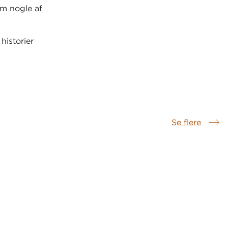
om nogle af
historier
Se flere
Samme serie