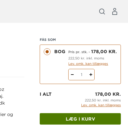
FÅS SOM
BOG
178,00 KR.
Pris pr. stk.
-
222,50 kr. inkl. moms
Lev. omk. kan tillægges
1
pz
I ALT
178,00 KR.
j.
222,50 kr. inkl. moms
.dk
Lev. omk. kan tillægges
ier og
LÆG I KURV