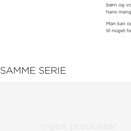
børn og vo
hans mang
Man kan og
til noget he
Gratis opg
SAMME SERIE
Ingen produkter