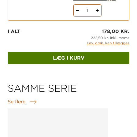
1
I ALT
178,00 KR.
222,50 kr. inkl. moms
Lev. omk. kan tillægges
LÆG I KURV
SAMME SERIE
Se flere
Samme serie