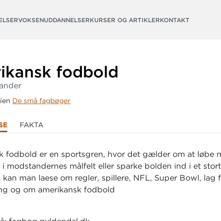
ELSER
VOKSENUDDANNELSER
KURSER OG ARTIKLER
KONTAKT
ikansk fodbold
lander
rien
De små fagbøger
SE
FAKTA
 fodbold er en sportsgren, hvor det gælder om at løbe
i modstandernes målfelt eller sparke bolden ind i et stort
kan man laese om regler, spillere, NFL, Super Bowl, lag f
ing og om amerikansk fodbold