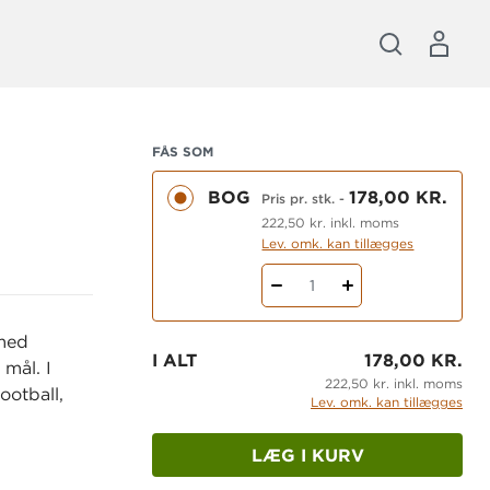
FÅS SOM
BOG
178,00 KR.
Pris pr. stk.
-
222,50 kr. inkl. moms
Lev. omk. kan tillægges
1
 med
I ALT
178,00 KR.
 mål. I
222,50 kr. inkl. moms
ootball,
Lev. omk. kan tillægges
LÆG I KURV