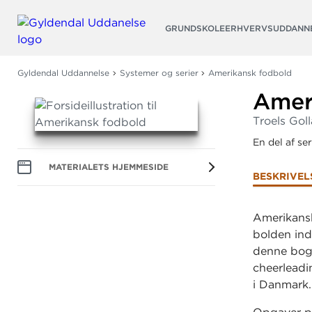
Søg
GRUNDSKOLE
ERHVERVSUDDANN
Gyldendal Uddannelse
Systemer og serier
Amerikansk fodbold
Amer
Troels Gol
En del af se
MATERIALETS HJEMMESIDE
BESKRIVEL
Amerikansk
bolden ind 
denne bog 
cheerlead
i Danmark.