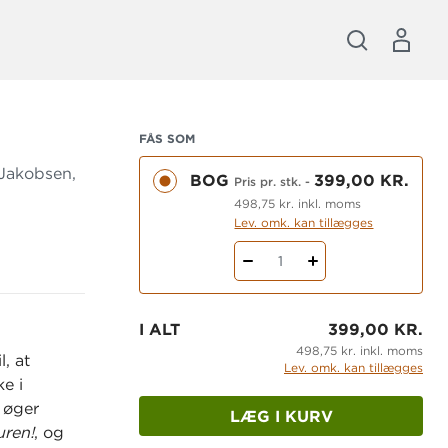
FÅS SOM
 Jakobsen,
BOG
399,00 KR.
Pris pr. stk.
-
498,75 kr. inkl. moms
Lev. omk. kan tillægges
1
I ALT
399,00 KR.
498,75 kr. inkl. moms
, at
Lev. omk. kan tillægges
ke i
 øger
LÆG I KURV
uren!
, og