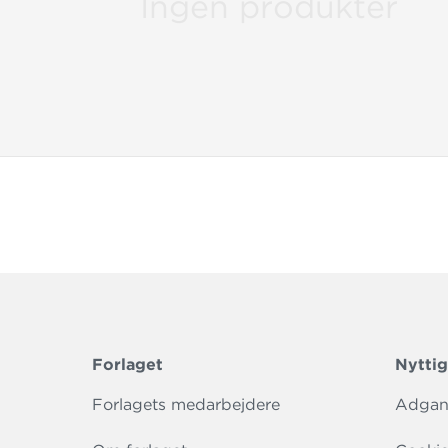
Ingen produkter
Det er
elevgr
Alle g
øger d
Gratis 
findes
Grib li
selvst
Forlaget
Nyttig
Forlagets medarbejdere
Adgang