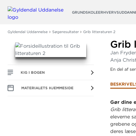
Søg
GRUNDSKOLE
ERHVERVSUDDANN
Gyldendal Uddannelse
Søgeresultater
Grib litteraturen 2
Grib 
Jan Fryden
Anja Chris
En del af se
KIG I BOGEN
BESKRIVEL
MATERIALETS HJEMMESIDE
Gør dine e
Grib litter
eleverne s
grebene og
deres læse