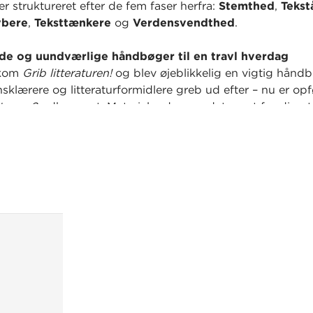
 er struktureret efter de fem faser herfra:
Stemthed
,
Tekst
ybere
,
Teksttænkere
og
Verdensvendthed
.
nde og uundværlige håndbøger til en travl hverdag
dkom
Grib litteraturen!
og blev øjeblikkelig en vigtig hånd
klærere og litteraturformidlere greb ud efter – nu er op
aturen 2
udkommet. Materialer der gør det nemt for dig at
gge en engagerende og verdensvendt litteraturundervisni
e greb og færdige undervisningsforløb direkte i din under
se.
ldigt og afprøvet indhold
llektivet bag materialet har udviklet og afprøvet indholde
rnes egne klasser. Ligesom mange andre dansklærere og el
ed vigtige erfaringer og respons undervejs.
tegner materialet …