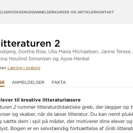
ELSER
VOKSENUDDANNELSER
KURSER OG ARTIKLER
KONTAKT
litteraturen 2
sbjerg, Dorthe Rise, Ulla Maria Michaelsen, Janne Terese
tina Houlind Simonsen og Ayoe Henkel
rien
Læring i praksis
SE
ANMELDELSER
FAKTA
lever til kreative litteraturlæsere
aturen 2
rummer litteraturdidaktiske greb, der lægger op til
anser og skaber, når de læser litteratur. Du kan nemt pluk
 sætte dem i spil på måder, der motiverer dine elever og
lyst. Bogen er en selvstændig fortsættelse af
Grib litterat