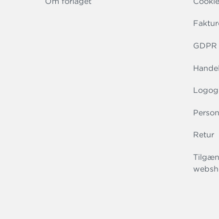
Om forlaget
Cookie
Faktur
GDPR r
Handel
Logog
Person
Retur
Tilgæn
websh