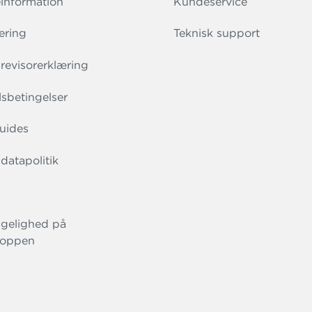
information
Kundeservice
ering
Teknisk support
evisorerklæring
sbetingelser
uides
datapolitik
gelighed på
oppen