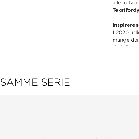
alle forløb
Tekstford
Inspirere
I 2020 u
mange dans
Grib litter
tilrettelæ
45 kreativ
0.-10. klas
SAMME SERIE
Et mangfo
Forfatterko
i forfatte
bidraget m
Det kende