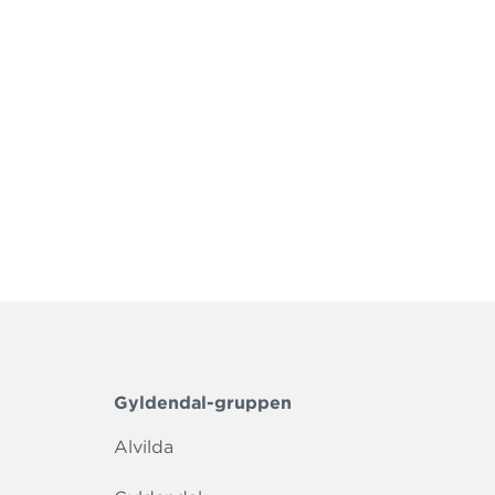
ige
elever og
turlister
 bruges
Gyldendal-gruppen
Alvilda