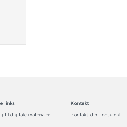
 nemt at plukke i de 45 nye greb og tilpasse dem forskell
upper.
reb kan udvikles og sættes i spil på måder, der motiverer 
eres læselyst.
printbare arbejdsark, teaservideoer, forfatterfilm og littera
 på
griblittereraturen.gyldendal.dk.
tteraturen 2
er en fortsættelse af
Grib litteraturen!
, og kan
ændigt eller sammen med den.
e links
Kontakt
 til digitale materialer
Kontakt-din-konsulent