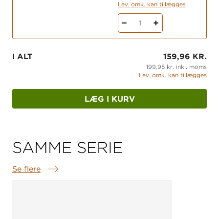
Lev. omk. kan tillægges
1
I ALT
159,96 KR.
199,95 kr. inkl. moms
Lev. omk. kan tillægges
LÆG I KURV
SAMME SERIE
Se flere
Samme serie