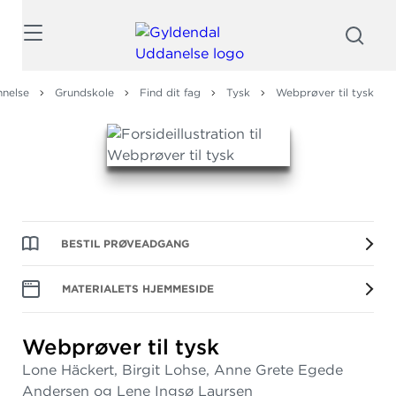
Søg
nelse
Grundskole
Find dit fag
Tysk
Webprøver til tysk
BESTIL PRØVEADGANG
MATERIALETS HJEMMESIDE
Webprøver til tysk
Lone Häckert, Birgit Lohse, Anne Grete Egede
Andersen og Lene Ingsø Laursen