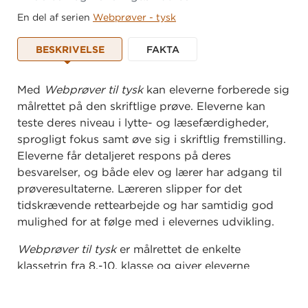
En del af serien
Webprøver - tysk
BESKRIVELSE
FAKTA
Med
Webprøver til tysk
kan eleverne forberede sig
målrettet på den skriftlige prøve. Eleverne kan
teste deres niveau i lytte- og læsefærdigheder,
sprogligt fokus samt øve sig i skriftlig fremstilling.
Eleverne får detaljeret respons på deres
besvarelser, og både elev og lærer har adgang til
prøveresultaterne. Læreren slipper for det
tidskrævende rettearbejde og har samtidig god
mulighed for at følge med i elevernes udvikling.
Webprøver til tysk
er målrettet de enkelte
klassetrin fra 8.-10. klasse og giver eleverne
mulighed for at arbejde selvstændigt med deres
prøvefærdigheder.
Webprøver til tysk
er