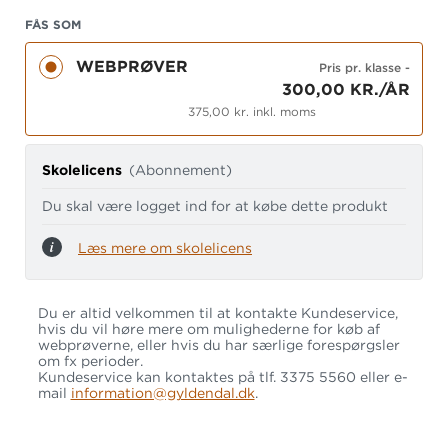
udarbejdet med udgangspunkt i de officielle
FÅS SOM
skriftlige prøver og har et lettilgængeligt design,
som både lærer og elev med lethed vil kunne gå
WEBPRØVER
Pris pr. klasse
-
til.
300,00 KR./ÅR
375,00 kr. inkl. moms
Du og dine elever får adgang til webprøven, så
Skolelicens
(Abonnement)
snart licensen er aktiveret.
Du skal være logget ind for at købe dette produkt
Du skal blot være opmærksom på, at
bookingsystemet (hvor du fx kan planlægge test
Læs mere om skolelicens
til et bestemt tidspunkt) først er aktivt dagen
efter, licensen åbnes.
Du er altid velkommen til at kontakte Kundeservice,
hvis du vil høre mere om mulighederne for køb af
webprøverne, eller hvis du har særlige forespørgsler
om fx perioder.
Kundeservice kan kontaktes på tlf. 3375 5560 eller e-
mail
information@gyldendal.dk
.