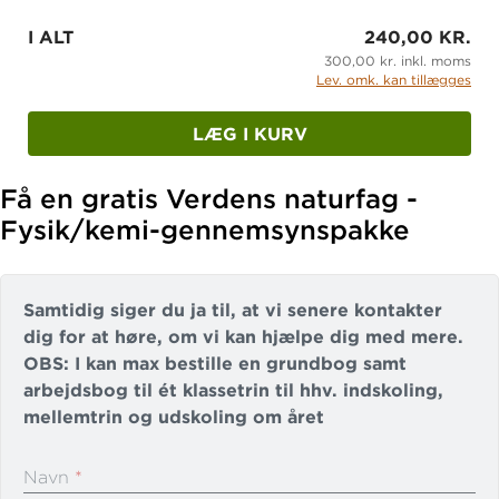
I ALT
240,00 KR.
I denne bog kan du læse om:
300,00 kr. inkl. moms
Lev. omk. kan tillægges
Hvad er fysik/kemi
Fra magi til kemi
LÆG I KURV
Atomer og molekyler
Lyd og bølger
Få en gratis Verdens naturfag -
Fysik/kemi-gennemsynspakke
Energi og bevægelse
Astronomi
Fødevarer
Samtidig siger du ja til, at vi senere kontakter
Mad og miljø
dig for at høre, om vi kan hjælpe dig med mere.
OBS: I kan max bestille en grundbog samt
Verdens naturfag - fysik/kemi består af:
arbejdsbog til ét klassetrin til hhv. indskoling,
mellemtrin og udskoling om året
Tre grundbøger
Tre lærervejledninger
Navn
*
Tre kopimapper