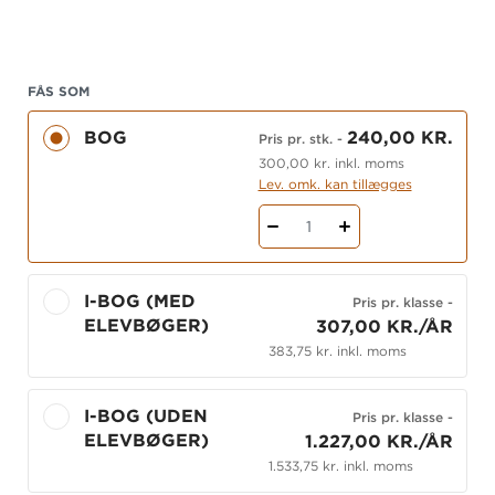
fællesnævnere
Fællesfaglige fokusområder
Masser af elevaktiviteter
FÅS SOM
Præcis og målrettet lærervejledning
BOG
240,00 KR.
Pris pr. stk.
-
Verdens naturfag - fysik/kemi handler om dig
300,00 kr. inkl. moms
Lev. omk. kan tillægges
og din hverdag.
1
Det handler om at styrke din viden, dine
færdigheder og dine kompetencer. Derfor skal du
bl.a. lære om, hvordan de tre naturfag biologi,
I-BOG (MED
Pris pr. klasse
-
geografi og fysik/kemi hænger sammen.
ELEVBØGER)
307,00 KR./ÅR
383,75 kr. inkl. moms
Du skal også lære at undersøge naturfaglige
fænomener og få svar. Det kan du gøre ved at
udføre forskellige undersøgelser, anvende og
I-BOG (UDEN
Pris pr. klasse
-
vurdere modeller samt forklare og kommunikere
ELEVBØGER)
1.227,00 KR./ÅR
om sammenhænge mellem naturfagene og din
1.533,75 kr. inkl. moms
omverden.