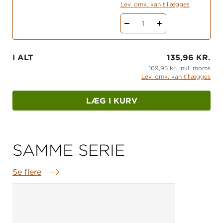
Lev. omk. kan tillægges
1
I ALT
135,96 KR.
169,95 kr. inkl. moms
Lev. omk. kan tillægges
LÆG I KURV
SAMME SERIE
Se flere
Samme serie