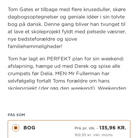
Tom Gates er tilbage med flere kruseduller, skøre
dagbogsoptegnelser og geniale idéer i sin tolvte
bog på dansk. Denne gang bliver han tvunget til
at lave et skoleprojekt fyldt med pelsede væsner,
nye bedsteforældre og sjove
familiehemmeligheder!
Tom har lagt en PERFEKT plan for sin weekend:
afslapning, hænge ud med Derek og spise alle
crumpets før Delia. MEN Mr Fullerman har
selvfølgelig fortalt Toms forældre om hans
skoleprojekt (der røg den weekend). Weekenden
skal i stedet bruges på at tale med ALLE Toms
familiemedlemmer, købe nye, ikke-knirkende sko
og løse mysteriet om, hvor hans andre
FÅS SOM
bedsteforældre egentlig er henne?
BOG
135,96 KR.
Pris pr. stk.
-
169,95 kr. inkl. moms