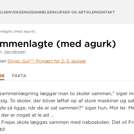
ELSER
VOKSENUDDANNELSER
KURSER OG ARTIKLER
KONTAKT
nlagte (med agurk)
ammenlagte (med agurk)
n Jacobsen
rien
Dingo. Gul*** Primært for 2.-3. skoleår
SE
FAKTA
esammenlægning lægger man to skoler sammen," siger mo
 sig. To skoler, der bliver løftet op af store maskiner og 
 de så ligge, når de er sat sammen?" siger hun. Mor ler. M
 der er noget at le ad ...
 Frejas skole lægges sammen med naboskolen. Det vil Fre
il!