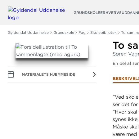
Søg
GRUNDSKOLE
ERHVERVSUDDANN
Gyldendal Uddannelse
Grundskole
Fag
Skolebibliotek
To samme
To s
Søren Vag
En del af se
MATERIALETS HJEMMESIDE
BESKRIVEL
"Ved skol
ser det for
"Hvor skal
synes ikke,
Måske skal
være med t