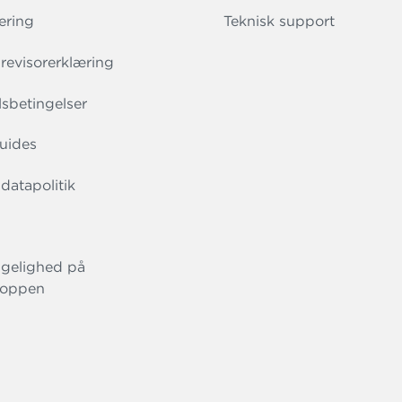
ering
Teknisk support
evisorerklæring
sbetingelser
uides
datapolitik
gelighed på
oppen