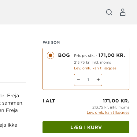
FÅS SOM
BOG
171,00 KR.
Pris pr. stk.
-
213,75 kr. inkl. moms
Lev. omk. kan tillægges
1
r. Freja
I ALT
171,00 KR.
sat sammen.
213,75 kr. inkl. moms
en Freja
Lev. omk. kan tillægges
ja ikke
LÆG I KURV