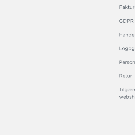
Faktur
GDPR r
Handel
Logog
Person
Retur
Tilgæn
websh