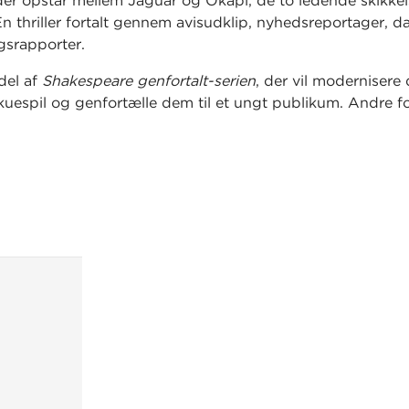
 der opstår mellem Jaguar og Okapi, de to ledende skikkels
n thriller fortalt gennem avisudklip, nyhedsreportager, 
gsrapporter.
del af
Shakespeare genfortalt-serien
, der vil modernisere
skuespil og genfortælle dem til et ungt publikum. Andre for
Laura Ringo, Kim Fupz Aakeson, Mads Ananda Lodahl og