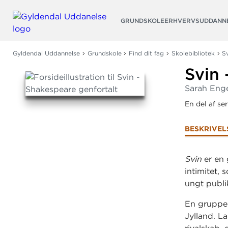
Søg
GRUNDSKOLE
ERHVERVSUDDANN
Gyldendal Uddannelse
Grundskole
Find dit fag
Skolebibliotek
S
Svin 
Sarah Enge
En del af se
BESKRIVEL
Svin
er en 
intimitet, 
ungt publi
En gruppe 
Jylland. L