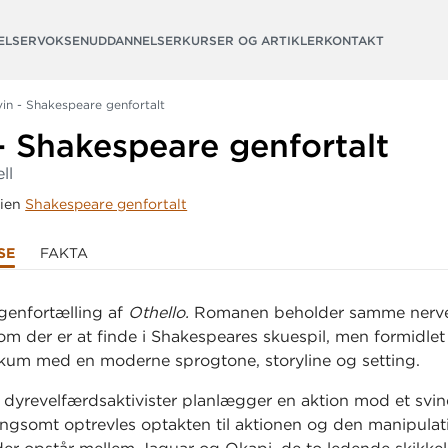
ELSER
VOKSENUDDANNELSER
KURSER OG ARTIKLER
KONTAKT
vin - Shakespeare genfortalt
- Shakespeare genfortalt
ll
rien
Shakespeare genfortalt
SE
FAKTA
genfortælling af
Othello.
Romanen beholder samme nerv
som der er at finde i Shakespeares skuespil, men formidlet t
kum med en moderne sprogtone, storyline og setting.
dyrevelfærdsaktivister planlægger en aktion mod et svine
angsomt optrevles optakten til aktionen og den manipulat