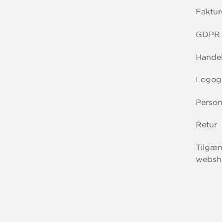
Faktur
GDPR r
Handel
Logog
Person
Retur
Tilgæn
websh