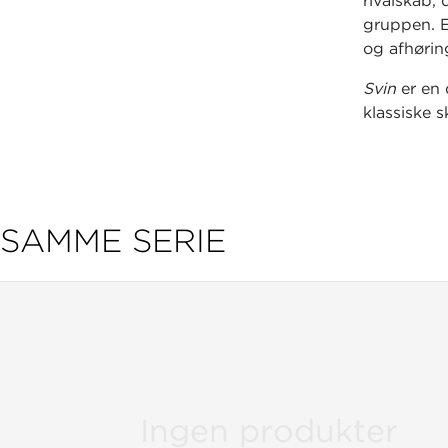
rivalskab,
gruppen. E
og afhørin
Svin
er en 
klassiske 
serien er 
Ajmi.
SAMME SERIE
Ingen produkter