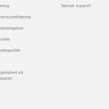
ering
Teknisk support
evisorerklæring
sbetingelser
uides
datapolitik
gelighed på
oppen