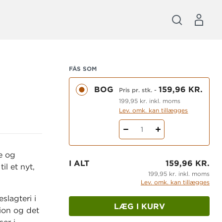
FÅS SOM
BOG
159,96 KR.
Pris pr. stk.
-
199,95 kr. inkl. moms
Lev. omk. kan tillægges
1
e og
I ALT
159,96 KR.
il et nyt,
199,95 kr. inkl. moms
Lev. omk. kan tillægges
slagteri i
LÆG I KURV
ion og det