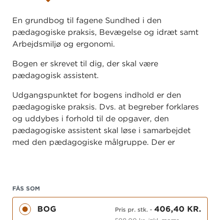
En grundbog til fagene Sundhed i den
pædagogiske praksis, Bevægelse og idræt samt
Arbejdsmiljø og ergonomi.
Bogen er skrevet til dig, der skal være
pædagogisk assistent.
Udgangspunktet for bogens indhold er den
pædagogiske praksis. Dvs. at begreber forklares
og uddybes i forhold til de opgaver, den
pædagogiske assistent skal løse i samarbejdet
med den pædagogiske målgruppe. Der er
inddraget mange eksempler fra praksis, ligesom
der præsenteres forskellige redskaber og metoder
til det praktiske arbejde.
FÅS SOM
Bogen indeholder både klassiske og nyere teorier
BOG
406,40 KR.
på området.
Pris pr. stk.
-