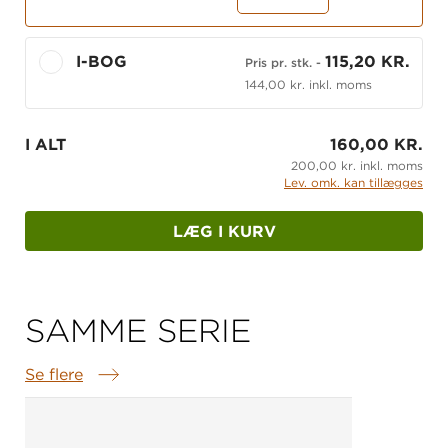
I-BOG
115,20 KR.
Pris pr. stk.
-
144,00 kr. inkl. moms
I ALT
160,00 KR.
200,00 kr. inkl. moms
Lev. omk. kan tillægges
LÆG I KURV
SAMME SERIE
Se flere
Samme serie