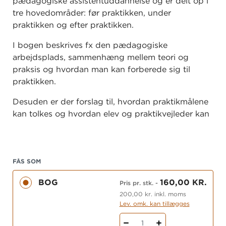
pædagogiske assistentuddannelse og er delt op i
tre hovedområder: før praktikken, under
praktikken og efter praktikken.
I bogen beskrives fx den pædagogiske
arbejdsplads, sammenhæng mellem teori og
praksis og hvordan man kan forberede sig til
praktikken.
Desuden er der forslag til, hvordan praktikmålene
kan tolkes og hvordan elev og praktikvejleder kan
samarbejde om målene.
Endelig er der forslag til, hvordan eleven kan
anvende erfaringerne fra praktikken i de videre
FÅS SOM
teoriforløb eller som uddannet.
BOG
160,00 KR.
Pris pr. stk.
-
200,00 kr. inkl. moms
Lev. omk. kan tillægges
1