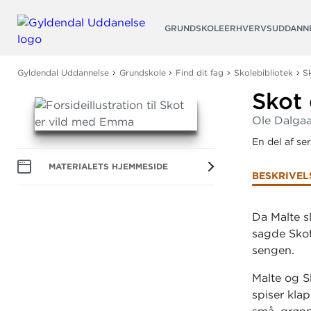
Søg
GRUNDSKOLE
ERHVERVSUDDANN
Gyldendal Uddannelse
Grundskole
Find dit fag
Skolebibliotek
S
Skot
Ole Dalga
En del af se
MATERIALETS HJEMMESIDE
BESKRIVEL
Da Malte s
sagde Skot
sengen.
Malte og S
spiser kla