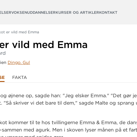
ELSER
VOKSENUDDANNELSER
KURSER OG ARTIKLER
KONTAKT
kot er vild med Emma
 er vild med Emma
ard
rien
Dingo. Gul
SE
FAKTA
log øjnene op, sagde han: "Jeg elsker Emma." "Det gør je
. "Så skriver vi det bare til dem," sagde Malte og sprang 
kot kommer til te hos tvillingerne Emma & Emma, de dan
p-sammen med agurk. Men i skoven lyser månen på et far