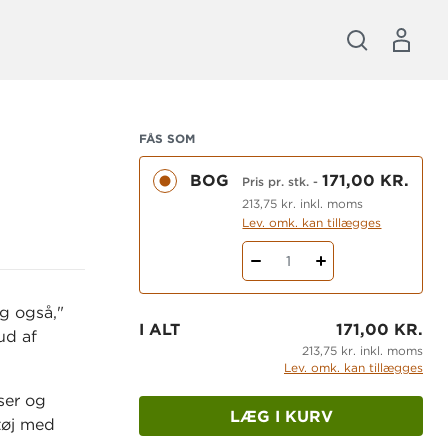
FÅS SOM
BOG
171,00 KR.
Pris pr. stk.
-
213,75 kr. inkl. moms
Lev. omk. kan tillægges
1
g også,"
I ALT
171,00 KR.
ud af
213,75 kr. inkl. moms
Lev. omk. kan tillægges
ser og
LÆG I KURV
tøj med