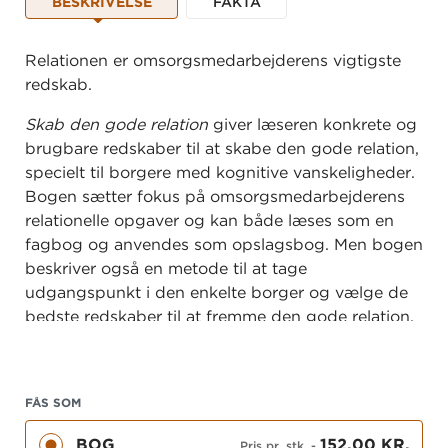
BESKRIVELSE
FAKTA
Relationen er omsorgsmedarbejderens vigtigste
redskab.
Skab den gode relation
giver læseren konkrete og
brugbare redskaber til at skabe den gode relation,
specielt til borgere med kognitive vanskeligheder.
Bogen sætter fokus på omsorgsmedarbejderens
relationelle opgaver og kan både læses som en
fagbog og anvendes som opslagsbog. Men bogen
beskriver også en metode til at tage
udgangspunkt i den enkelte borger og vælge de
bedste redskaber til at fremme den gode relation.
Bogen henvender sig omsorgsmedhjælpere i alle
sektorer.
FÅS SOM
BOG
152,00 KR.
Pris pr. stk.
-