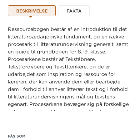
BESKRIVELSE
FAKTA
Ressourcebogen består af en introduktion til det
litteraturpædagogiske fundament, og en række
procesark til litteraturundervisning generelt, samt
en guide til grundbogen for 8.-9. klasse.
Procesarkene består af Tekståbnere,
Tekstfordybere og Teksttænkere, og de er
udarbejdet som inspiration og ressource for
læreren, der kan anvende dem eller bearbejde
dem i forhold til enhver litterær tekst og i forhold
til litteraturundervisningens mål og tekstens
egenart. Procesarkene bevæger sig på forskellige
videns- og abstraktionsniveauer: Nogle procesark
tager udgangspunkt i at fastholde litteraturens
åbenhed og flertydighed, andre procesark
fokuserer på, at eleverne indoptager og
FÅS SOM