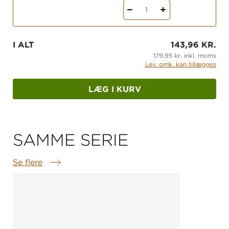
1
KAYAS BOG er en roman om at lære sin krop at
kende, og at man kan løse mange problemer, hvis
man har gode venner omkring sig.
I ALT
143,96 KR.
179,95 kr. inkl. moms
Lev. omk. kan tillægges
LÆG I KURV
SAMME SERIE
Se flere
Samme serie