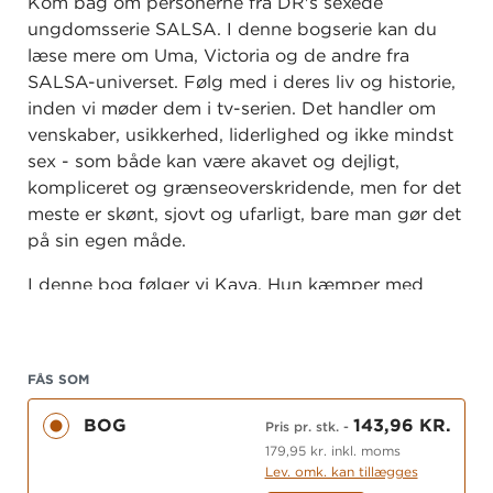
Kom bag om personerne fra DR's sexede
ungdomsserie SALSA. I denne bogserie kan du
læse mere om Uma, Victoria og de andre fra
SALSA-universet. Følg med i deres liv og historie,
inden vi møder dem i tv-serien. Det handler om
venskaber, usikkerhed, liderlighed og ikke mindst
sex - som både kan være akavet og dejligt,
kompliceret og grænseoverskridende, men for det
meste er skønt, sjovt og ufarligt, bare man gør det
på sin egen måde.
I denne bog følger vi Kaya. Hun kæmper med
sin krop, som gør hende liderlig, selvom
hun ikke føler sig klar til sex.
Kaya er lige blevet student og burde nyde
FÅS SOM
livet særligt intenst. Hun kan bare slet ikke følge
BOG
143,96 KR.
Pris pr. stk.
-
med de andre piger i vennegruppen, der flytter
179,95 kr. inkl. moms
hjemmefra, har sex, får kærester og jobs. Det er,
Lev. omk. kan tillægges
som om alt det er sværere for hende.