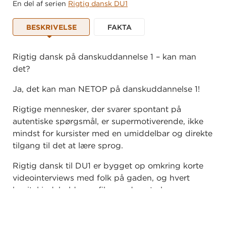
En del af serien
Rigtig dansk DU1
BESKRIVELSE
FAKTA
Rigtig dansk på danskuddannelse 1 – kan man
det?
Ja, det kan man NETOP på danskuddannelse 1!
Rigtige mennesker, der svarer spontant på
autentiske spørgsmål, er supermotiverende, ikke
mindst for kursister med en umiddelbar og direkte
tilgang til det at lære sprog.
Rigtig dansk til DU1 er bygget op omkring korte
videointerviews med folk på gaden, og hvert
kapitel indeholder en film med centrale og
frekvente spørgsmål/svar-strukturer.
Alle øvelser i kapitlet er bygget op om det sprog,