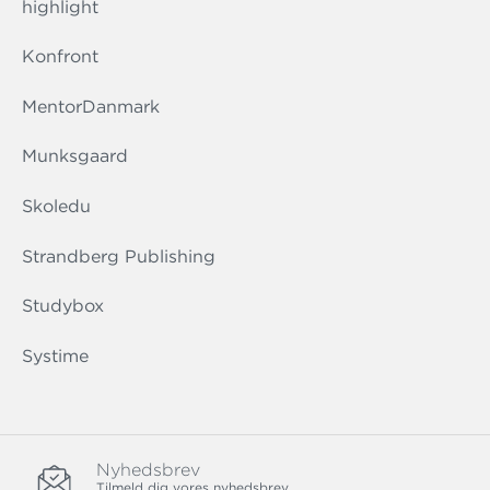
highlight
Konfront
MentorDanmark
Munksgaard
Skoledu
Strandberg Publishing
Studybox
Systime
Nyhedsbrev
Tilmeld dig vores nyhedsbrev