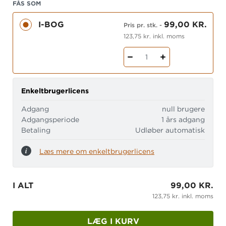
FÅS SOM
man hører i videoen.
I-BOG
99,00 KR.
Pris pr. stk.
-
Rigtig dansk til DU1 er ikke et traditionelt
123,75 kr. inkl. moms
grundbogsmateriale med progression, men et
fleksibelt, supplerende materiale af små,
1
afgrænsede sprogpakker, der er lette at passe ind
i selv komprimerede forløb.
Enkeltbrugerlicens
Aktiviteter og opgaver i denne iBog er tilrettelagt
for DU1-kursister på modul 3 og 4 eller kursister
Adgang
null brugere
Adgangsperiode
1 års adgang
på et tilsvarende niveau.
Betaling
Udløber automatisk
Læs mere om enkeltbrugerlicens
I ALT
99,00 KR.
123,75 kr. inkl. moms
LÆG I KURV