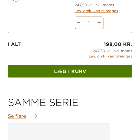
247,50 kr. inkl. moms
Lev. omk. kan tillægges
1
I ALT
198,00 KR.
247,50 kr. inkl. moms
Lev. omk. kan tillægges
LÆG I KURV
SAMME SERIE
Se flere
Samme serie