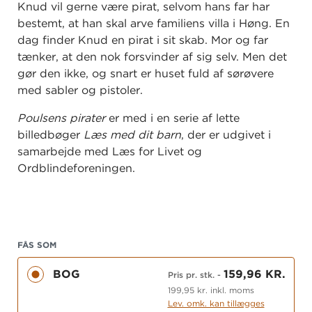
Knud vil gerne være pirat, selvom hans far har
bestemt, at han skal arve familiens villa i Høng. En
dag finder Knud en pirat i sit skab. Mor og far
tænker, at den nok forsvinder af sig selv. Men det
gør den ikke, og snart er huset fuld af sørøvere
med sabler og pistoler.
Poulsens pirater
er med i en
serie af lette
billedbøger
Læs med dit barn
, der er udgivet i
samarbejde med Læs for Livet og
Ordblindeforeningen.
Gyldendal ønsker at styrke læselysten – også i de
børnefamilier, hvor forældre eller bedsteforældre
er ordblinde. Bogen udgives i samarbejde med
Læs for livet, der bruger bøger til at skabe social
FÅS SOM
forandring og give udsatte børn og unge gode
BOG
159,96 KR.
Pris pr. stk.
-
oplevelser og muligheder for bedre liv. Og i
199,95 kr. inkl. moms
samarbejde med Ordblindeforeningen, der
Lev. omk. kan tillægges