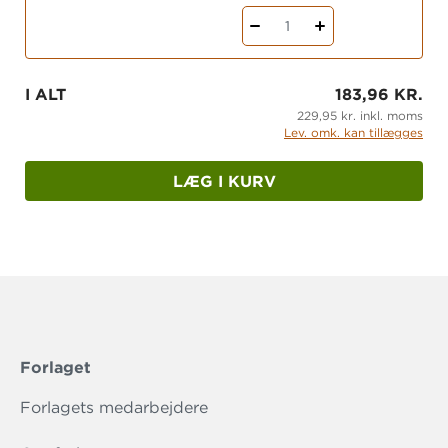
1
I ALT
183,96 KR.
229,95 kr. inkl. moms
Lev. omk. kan tillægges
LÆG I KURV
Forlaget
Forlagets medarbejdere