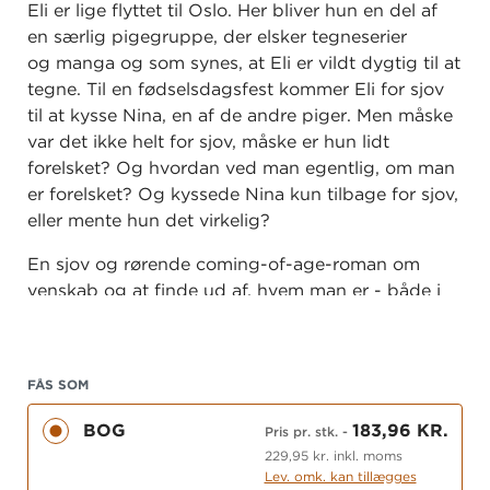
Eli er lige flyttet til Oslo. Her bliver hun en del af
en særlig pigegruppe, der elsker tegneserier
og manga og som synes, at Eli er vildt dygtig til at
tegne. Til en fødselsdagsfest kommer Eli for sjov
til at kysse Nina, en af de andre piger. Men måske
var det ikke helt for sjov, måske er hun lidt
forelsket? Og hvordan ved man egentlig, om man
er forelsket? Og kyssede Nina kun tilbage for sjov,
eller mente hun det virkelig?
En sjov og rørende coming-of-age-roman om
venskab og at finde ud af, hvem man er - både i
forhold til sig selv og andre. Romanen er delvist
baseret på forfatterens egne oplevelser fra
skoletiden.
FÅS SOM
BOG
183,96 KR.
Pris pr. stk.
-
229,95 kr. inkl. moms
Lev. omk. kan tillægges