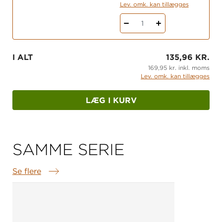
Lev. omk. kan tillægges
Pigeliv
, men denne gang handler det om den
første forelskelse og - måske - det første kys.
1
I ALT
135,96 KR.
169,95 kr. inkl. moms
Lev. omk. kan tillægges
LÆG I KURV
SAMME SERIE
Se flere
Samme serie