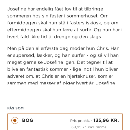
Josefine har endelig fået lov til at tilbringe
sommeren hos sin faster i sommerhuset. Om
formiddagen skal hun stå i fasters iskiosk, og om
eftermiddagen skal hun lære at surfe. Og hun har i
hvert fald ikke tid til drenge og den slags.
Men på den allerførste dag møder hun Chris. Han
er supersød, lækker, og han surfer - og så vil han
meget gerne se Josefine igen. Det tegner til at
blive en fantastisk sommer - lige indtil hun bliver
advaret om, at Chris er en hjerteknuser, som er
sammen med masser af piger hvert år. Josefine
beslutter straks at holde sig på afstand, men så
finder hun ud af, hvem hun skal dele vagter med i
iskiosken ... Kan hun lade være med at falde for
FÅS SOM
Chris, når hun ser ham hver eneste dag? Og er
han virkelig så slem, som rygterne siger?
BOG
135,96 KR.
Pris pr. stk.
-
169,95 kr. inkl. moms
Pigeliv LOVE
er en ny trilogi om pigerne fra