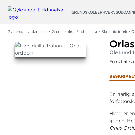
Søg
GRUNDSKOLE
ERHVERVSUDDANN
Gyldendal Uddannelse
Grundskole
Find dit fag
Skolebibliotek
O
Orla
Ole Lund 
En del af se
BESKRIVEL
En herlig 
forfatters
Hvad er en
gaden, Bet
Orlas Ord