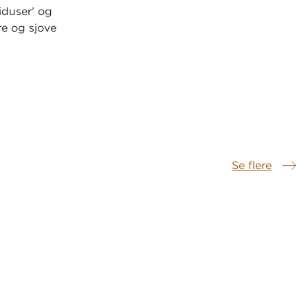
iduser’ og
re og sjove
Se flere
Samme serie