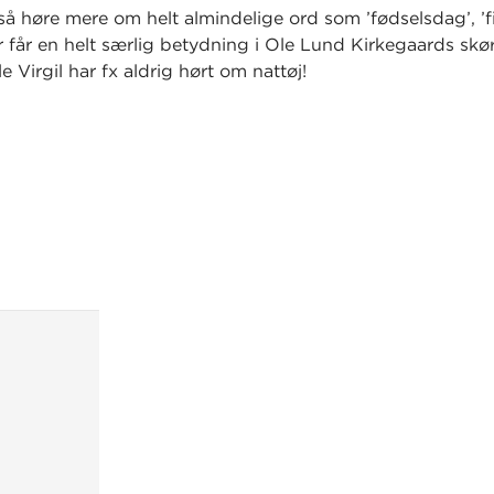
å høre mere om helt almindelige ord som ’fødselsdag’, ’f
er får en helt særlig betydning i Ole Lund Kirkegaards skø
lle Virgil har fx aldrig hørt om nattøj!