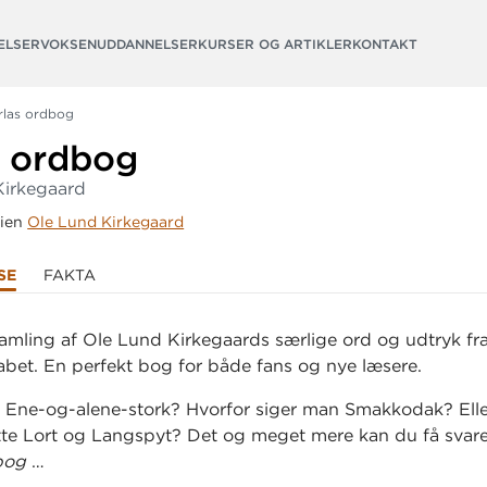
ELSER
VOKSENUDDANNELSER
KURSER OG ARTIKLER
KONTAKT
rlas ordbog
s ordbog
Kirkegaard
rien
Ole Lund Kirkegaard
SE
FAKTA
samling af Ole Lund Kirkegaards særlige ord og udtryk fra
kabet. En perfekt bog for både fans og nye læsere.
 Ene-og-alene-stork? Hvorfor siger man Smakkodak? Eller
te Lort og Langspyt? Det og meget mere kan du få svare
bog
…