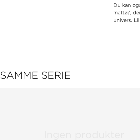
Du kan ogs
’nattøj’, d
univers. Li
SAMME SERIE
Ingen produkter