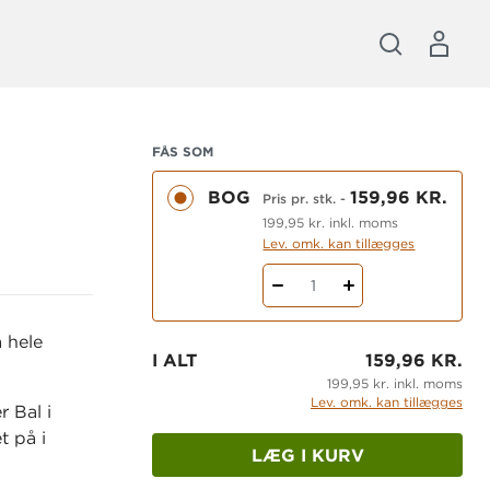
FÅS SOM
BOG
159,96 KR.
Pris pr. stk.
-
199,95 kr. inkl. moms
Lev. omk. kan tillægges
1
 hele
I ALT
159,96 KR.
199,95 kr. inkl. moms
Lev. omk. kan tillægges
 Bal i
t på i
LÆG I KURV