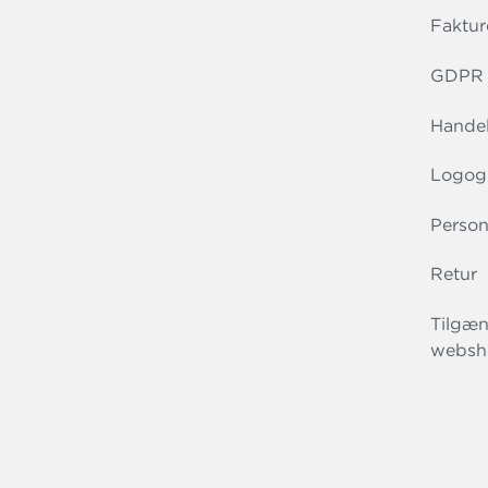
Faktur
GDPR r
Handel
Logog
Person
Retur
Tilgæn
websh