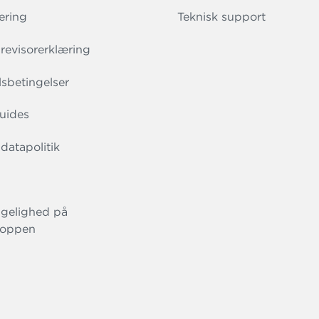
ering
Teknisk support
evisorerklæring
sbetingelser
uides
datapolitik
gelighed på
oppen